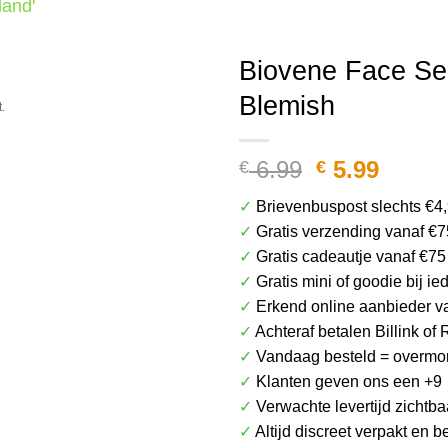
land'
Het plaatje kan afwijken van het daadwerkel
Biovene Face S
Blemish
.
Oorspronke
Huidi
6.99
5.99
€
€
prijs
prijs
✓
Brievenbuspost slechts €4
was:
is:
✓
Gratis verzending vanaf €7
€ 6.99.
€ 5.99
✓
Gratis cadeautje vanaf €75
✓
Gratis mini of goodie bij i
✓
Erkend online aanbieder v
✓
Achteraf betalen Billink of 
✓
Vandaag besteld = overmor
✓
Klanten geven ons een +9
✓
Verwachte levertijd zichtba
✓
Altijd discreet verpakt en 