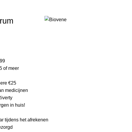
ijke product.
erum
lijke
ge
,99
5 of meer
.
edere €25
an medicijnen
Riverty
gen in huis!
ar tijdens het afrekenen
bezorgd