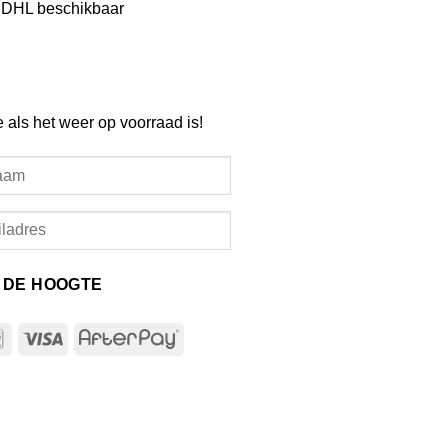
a DHL beschikbaar
e als het weer op voorraad is!
P DE HOOGTE
l
Bancontact
Visa
AfterPay