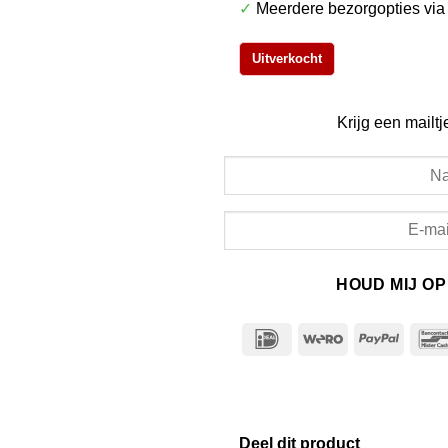
✓
Meerdere bezorgopties vi
Uitverkocht
Krijg een mailtj
HOUD MIJ O
IDeal
Wero
PayPa
Deel dit product