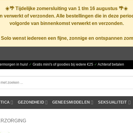
☀️🌴
Tijdelijke zomersluiting van 1 t/m 16 augustus
🌴☀️
 verwerkt of verzonden. Alle bestellingen die in deze peri
volgorde van binnenkomst verwerkt en verzonden.
 Solo wenst iedereen een fijne, zonnige en ontspannen zom
ermorgen in huis!
✓
Gratis mini's of goodies bij iedere €25
✓
Achteraf betalen
TICA
GEZONDHEID
GENEESMIDDELEN
SEKSUALITEIT
ERZORGING