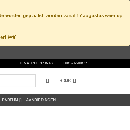
ode worden geplaatst, worden vanaf
17 augustus
weer op
er! 🌞🍹
MA T/M VR 8-18U
085-0290877
€
0.00
PARFUM
AANBIEDINGEN