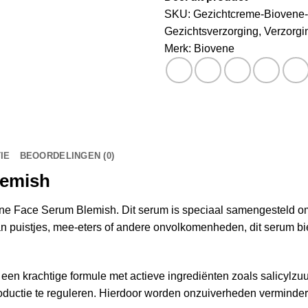
SKU:
Gezichtcreme-Biovene
Gezichtsverzorging
,
Verzorgi
Merk:
Biovene
IE
BEOORDELINGEN (0)
lemish
ene Face Serum Blemish. Dit serum is speciaal samengesteld o
t van puistjes, mee-eters of andere onvolkomenheden, dit serum b
en krachtige formule met actieve ingrediënten zoals salicylzu
roductie te reguleren. Hierdoor worden onzuiverheden verminderd