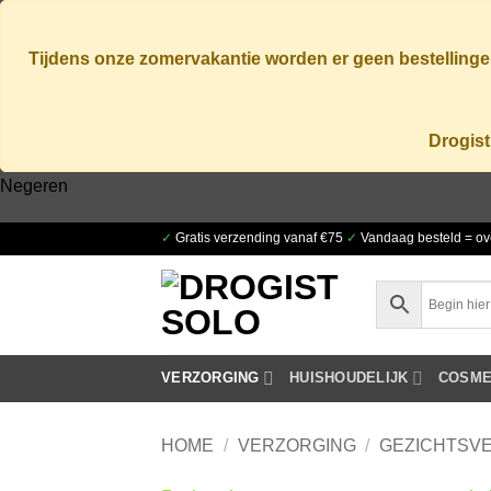
Tijdens onze zomervakantie worden er geen bestellingen
Drogist
Negeren
Ga
✓
Gratis verzending vanaf €75
✓
Vandaag besteld = ov
naar
inhoud
VERZORGING
HUISHOUDELIJK
COSME
HOME
/
VERZORGING
/
GEZICHTSV