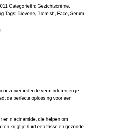
-011
Categorieën:
Gezichtscrème
,
ng
Tags:
Biovene
,
Blemish
,
Face
,
Serum
m onzuiverheden te verminderen en je
iedt de perfecte oplossing voor een
ur en niacinamide, die helpen om
 en krijgt je huid een frisse en gezonde