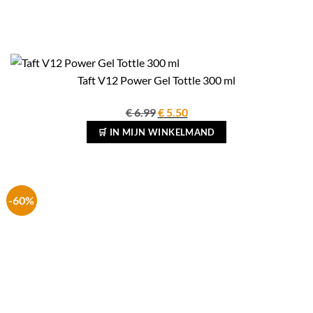
Taft V12 Power Gel Tottle 300 ml
Oorspronkelijke
Huidige
€
6.99
€
5.50
prijs
prijs
🛒 IN MIJN WINKELMAND
was:
is:
€ 6.99.
€ 5.50.
-60%