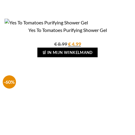
Yes To Tomatoes Purifying Shower Gel
Oorspronkelijke
Huidige
€
8.99
€
4.99
prijs
prijs
🛒 IN MIJN WINKELMAND
was:
is:
€ 8.99.
€ 4.99.
-60%