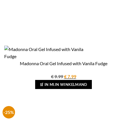
Madonna Oral Gel Infused with Vanila Fudge
Oorspronkelijke
Huidige
€
9.99
€
7.99
prijs
prijs
🛒 IN MIJN WINKELMAND
was:
is:
€ 9.99.
€ 7.99.
-25%