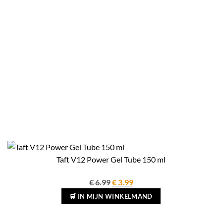
Taft V12 Power Gel Tube 150 ml
Oorspronkelijke
Huidige
€
6.99
€
3.99
prijs
prijs
🛒 IN MIJN WINKELMAND
was:
is:
€ 6.99.
€ 3.99.