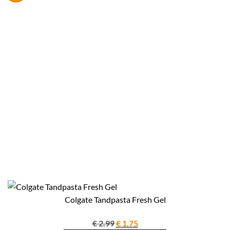
Colgate Tandpasta Fresh Gel
Oorspronkelijke
Huidige
€
2.99
€
1.75