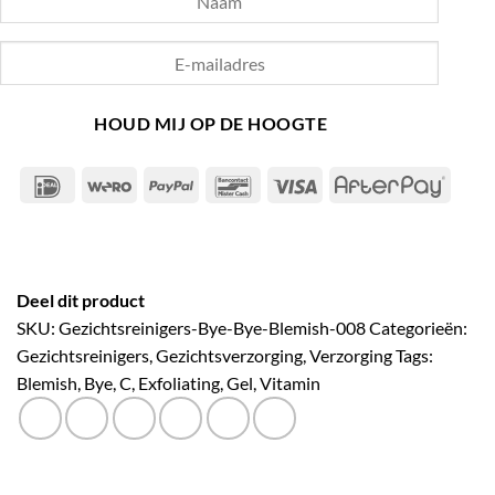
HOUD MIJ OP DE HOOGTE
IDeal
Wero
PayPal
Bancontact
Visa
After
Deel dit product
SKU:
Gezichtsreinigers-Bye-Bye-Blemish-008
Categorieën:
Gezichtsreinigers
,
Gezichtsverzorging
,
Verzorging
Tags:
Blemish
,
Bye
,
C
,
Exfoliating
,
Gel
,
Vitamin