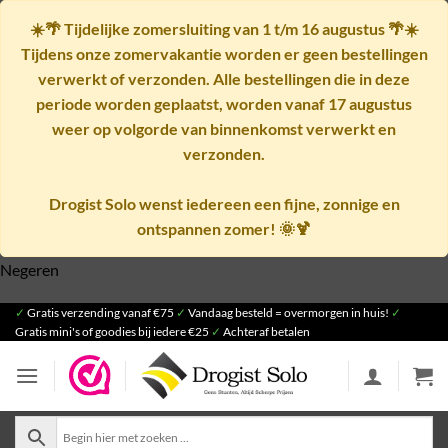
☀️🌴
Tijdelijke zomersluiting van 1 t/m 16 augustus
🌴☀️
Tijdens onze zomervakantie worden er geen bestellingen
verwerkt of verzonden. Alle bestellingen die in deze
periode worden geplaatst, worden vanaf
17 augustus
weer op volgorde van binnenkomst verwerkt en
verzonden.
Drogist Solo wenst iedereen een fijne, zonnige en
ontspannen zomer! 🌞🍹
Negeren
Ga
✓
Gratis verzending vanaf €75
✓
Vandaag besteld = overmorgen in huis!
✓
Gratis mini's of goodies bij iedere €25
✓
Achteraf betalen
naar
inhoud