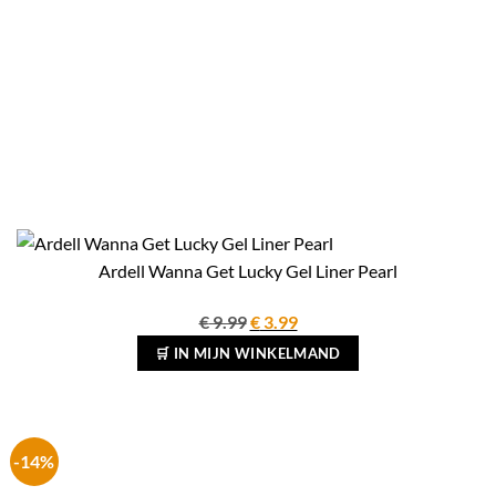
Ardell Wanna Get Lucky Gel Liner Pearl
Oorspronkelijke
Huidige
€
9.99
€
3.99
prijs
prijs
🛒 IN MIJN WINKELMAND
was:
is:
€ 9.99.
€ 3.99.
-14%