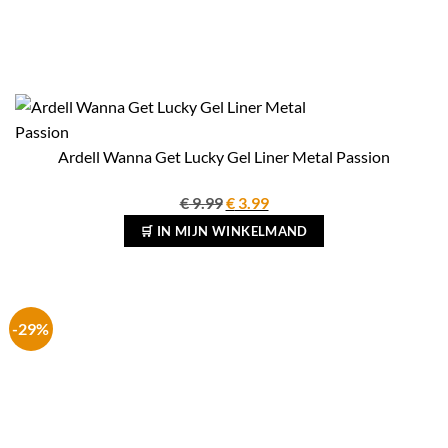
Ardell Wanna Get Lucky Gel Liner Metal Passion
Oorspronkelijke
Huidige
€
9.99
€
3.99
prijs
prijs
🛒 IN MIJN WINKELMAND
was:
is:
€ 9.99.
€ 3.99.
-29%