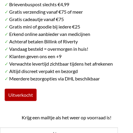
✓
Brievenbuspost slechts €4,99
was:
is:
✓
Gratis verzending vanaf €75 of meer
€ 8.99.
€ 7.99.
✓
Gratis cadeautje vanaf €75
✓
Gratis mini of goodie bij iedere €25
✓
Erkend online aanbieder van medicijnen
✓
Achteraf betalen Billink of Riverty
✓
Vandaag besteld = overmorgen in huis!
✓
Klanten geven ons een +9
✓
Verwachte levertijd zichtbaar tijdens het afrekenen
✓
Altijd discreet verpakt en bezorgd
✓
Meerdere bezorgopties via DHL beschikbaar
Uitverkocht
Krijg een mailtje als het weer op voorraad is!