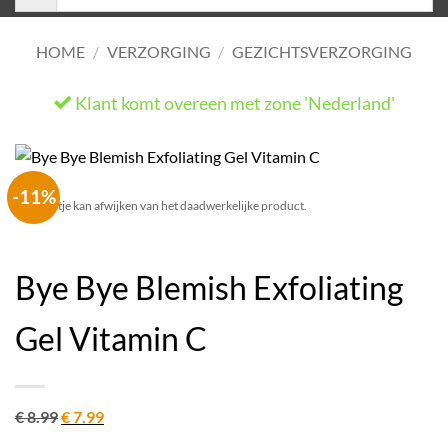
HOME
/
VERZORGING
/
GEZICHTSVERZORGING
Klant komt overeen met zone 'Nederland'
He
-11%
Het plaatje kan afwijken van het daadwerkelijke product.
Bye Bye Blemish Exfoliating
Gel Vitamin C
Oorspronkelijke
Huidige
€
8.99
€
7.99
prijs
prijs