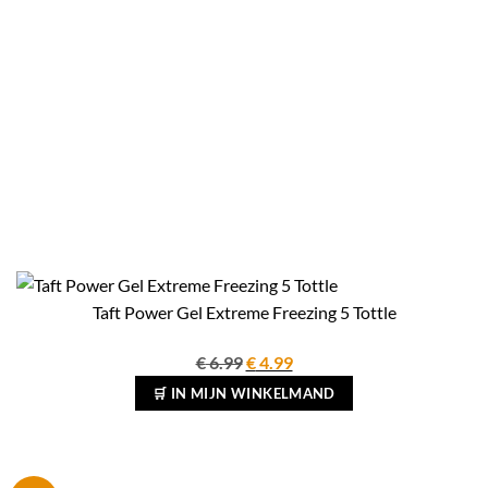
Taft Power Gel Extreme Freezing 5 Tottle
Oorspronkelijke
Huidige
€
6.99
€
4.99
prijs
prijs
🛒 IN MIJN WINKELMAND
was:
is:
€ 6.99.
€ 4.99.