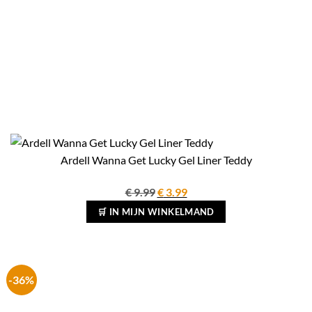
Ardell Wanna Get Lucky Gel Liner Teddy
Oorspronkelijke
Huidige
€
9.99
€
3.99
prijs
prijs
🛒 IN MIJN WINKELMAND
was:
is:
€ 9.99.
€ 3.99.
-36%