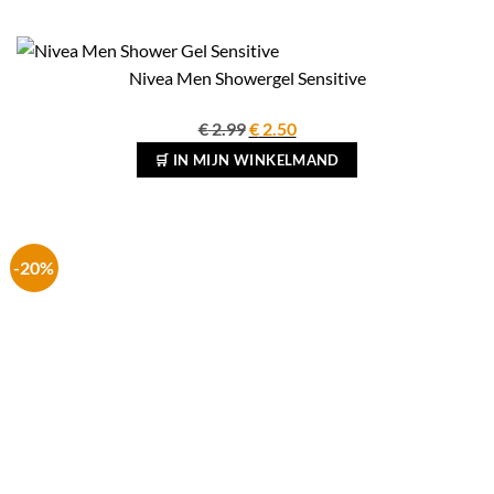
Nivea Men Showergel Sensitive
Oorspronkelijke
Huidige
€
2.99
€
2.50
prijs
prijs
🛒 IN MIJN WINKELMAND
was:
is:
€ 2.99.
€ 2.50.
-20%