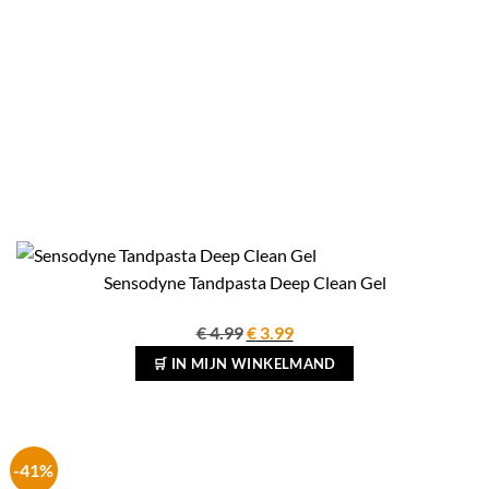
Sensodyne Tandpasta Deep Clean Gel
Oorspronkelijke
Huidige
€
4.99
€
3.99
prijs
prijs
🛒 IN MIJN WINKELMAND
was:
is:
€ 4.99.
€ 3.99.
-41%