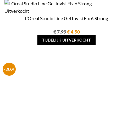
Uitverkocht
L’Oreal Studio Line Gel Invisi Fix 6 Strong
Oorspronkelijke
Huidige
€
7.99
€
4.50
prijs
prijs
TIJDELIJK UITVERKOCHT
was:
is:
€ 7.99.
€ 4.50.
-20%