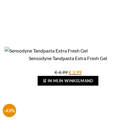
Sensodyne Tandpasta Extra Fresh Gel
Oorspronkelijke
Huidige
€
4.99
€
3.99
prijs
prijs
🛒 IN MIJN WINKELMAND
was:
is:
€ 4.99.
€ 3.99.
-43%