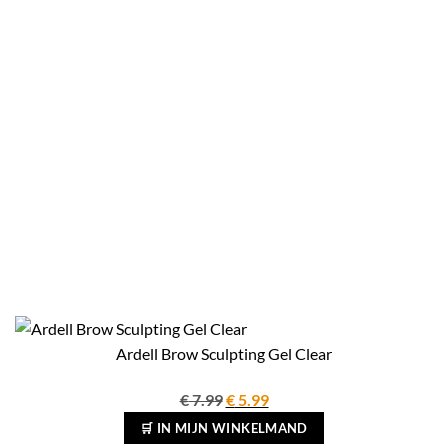
Ardell Brow Sculpting Gel Clear
Oorspronkelijke
Huidige
€
7.99
€
5.99
prijs
prijs
🛒 IN MIJN WINKELMAND