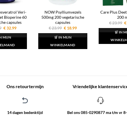
sveratrol Veri-
NOW Psylliumvezels
Care Plus Deet
et Bioperine 60
500mg 200 vegetarische
200 
che capsules
capsules
O
€
23.99
€
p
Oorspronkelijke
Huidige
Oorspronkelijke
Huidige
9
€
32.99
€
23.99
€
18.99
w
prijs
prijs
prijs
prijs
🛒 IN M
€
was:
is:
was:
is:
IN MIJN
🛒 IN MIJN
€ 39.99.
€ 32.99.
€ 23.99.
€ 18.99.
WINKEL
ELMAND
WINKELMAND
Ons retourtermijn
Vriendelijke klantenservic
14 dagen bedenktijd
Bel ons 085-0290877 ma t/m vr 8