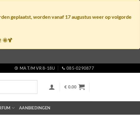
orden geplaatst, worden vanaf
17 augustus
weer op volgorde
! 🌞🍹
MA T/M VR 8-18U
085-0290877
€
0.00
RFUM
AANBIEDINGEN