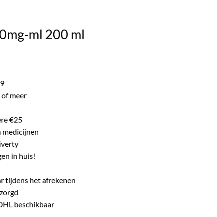
ke product.
20mg-ml 200 ml
99
 of meer
ere €25
n medicijnen
iverty
en in huis!
r tijdens het afrekenen
ezorgd
 DHL beschikbaar