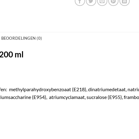
BEOORDELINGEN (0)
 200 ml
ffen: methylparahydroxybenzoaat (E218), dinatriumedetaat, natr
riumsaccharine (E954), atriumcyclamaat, sucralose (E955), fram