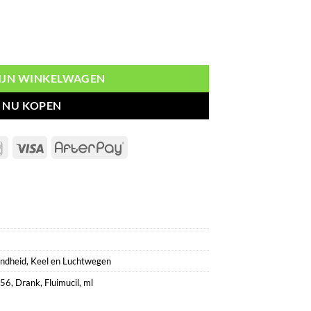
aantal
MIJN WINKELWAGEN
NU KOPEN
Bancontact
Visa
AfterPay
ndheid
,
Keel en Luchtwegen
56
,
Drank
,
Fluimucil
,
ml