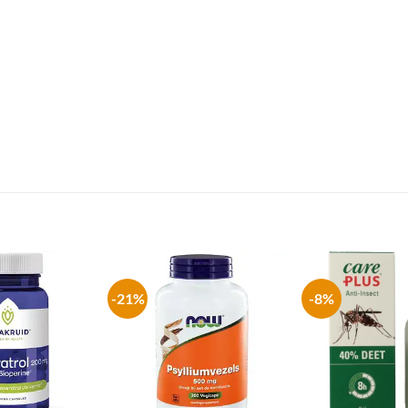
-21%
-8%