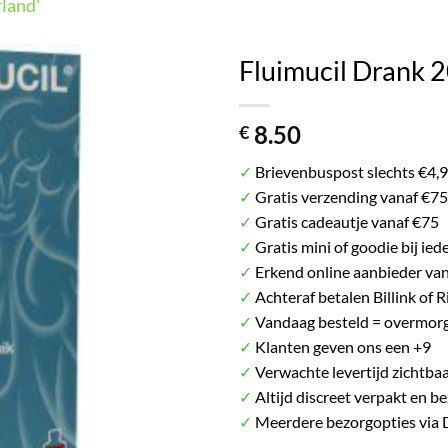
land'
Het plaatje kan afwijken van het daadwerkelij
Fluimucil Drank 
8.50
€
✓
Brievenbuspost slechts €4,
✓
Gratis verzending vanaf €75
✓
Gratis cadeautje vanaf €75
✓
Gratis mini of goodie bij ied
✓
Erkend online aanbieder va
✓
Achteraf betalen Billink of R
✓
Vandaag besteld = overmorg
✓
Klanten geven ons een +9
✓
Verwachte levertijd zichtbaa
✓
Altijd discreet verpakt en b
✓
Meerdere bezorgopties via