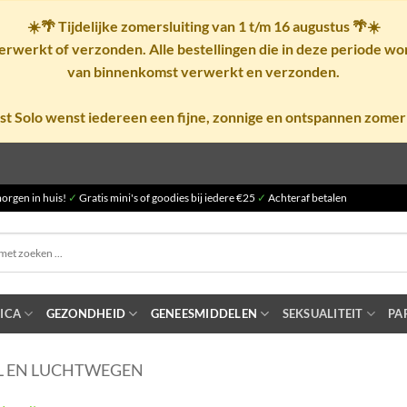
☀️🌴
Tijdelijke zomersluiting van 1 t/m 16 augustus
🌴☀️
rwerkt of verzonden. Alle bestellingen die in deze periode w
van binnenkomst verwerkt en verzonden.
st Solo wenst iedereen een fijne, zonnige en ontspannen zomer
orgen in huis!
✓
Gratis mini's of goodies bij iedere €25
✓
Achteraf betalen
ICA
GEZONDHEID
GENEESMIDDELEN
SEKSUALITEIT
PA
L EN LUCHTWEGEN