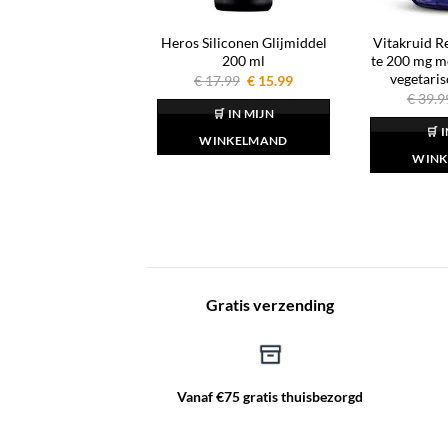
Heros Siliconen Glijmiddel
Vitakruid Re
200 ml
te 200 mg m
vegetaris
Oorspronkelijke
Huidige
€
17.99
€
15.99
prijs
prijs
€
39.9
was:
is:
🛒 IN MIJN
€ 17.99.
€ 15.99.
🛒 
WINKELMAND
WINK
Gratis verzending
Vanaf €75 gratis thuisbezorgd