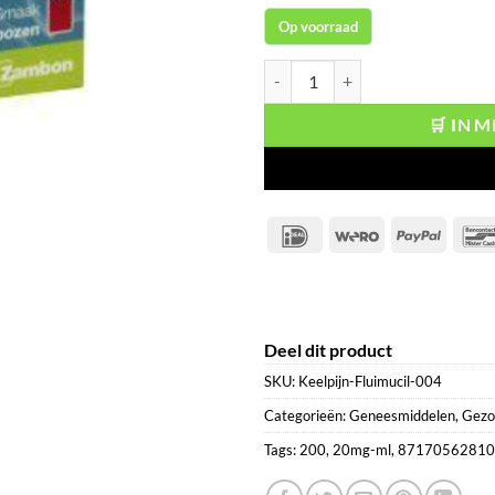
Op voorraad
Fluimucil Drank 20mg-ml 200 ml 
🛒 IN 
IDeal
Wero
PayPal
Deel dit product
SKU:
Keelpijn-Fluimucil-004
Categorieën:
Geneesmiddelen
,
Gezo
Tags:
200
,
20mg-ml
,
87170562810