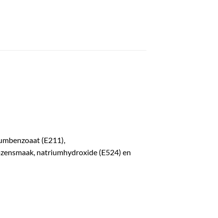
iumbenzoaat (E211),
bozensmaak, natriumhydroxide (E524) en