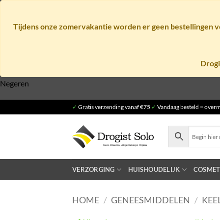
Tijdens onze zomervakantie worden er geen bestellingen ve
Drogi
Negeren
Ga
✓
Gratis verzending vanaf €75
✓
Vandaag besteld = overm
naar
inhoud
VERZORGING
HUISHOUDELIJK
COSMET
HOME
/
GENEESMIDDELEN
/
KEE