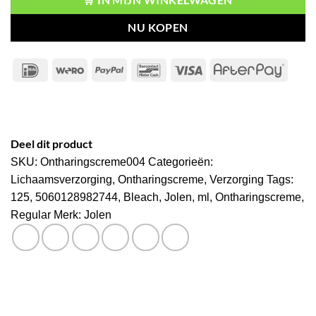
🛒 IN MIJN WINKELWAGEN
NU KOPEN
IDeal
Wero
PayPal
Bancontact
Visa
After
Deel dit product
SKU:
Ontharingscreme004
Categorieën:
Lichaamsverzorging
,
Ontharingscreme
,
Verzorging
Tags:
125
,
5060128982744
,
Bleach
,
Jolen
,
ml
,
Ontharingscreme
,
Regular
Merk:
Jolen