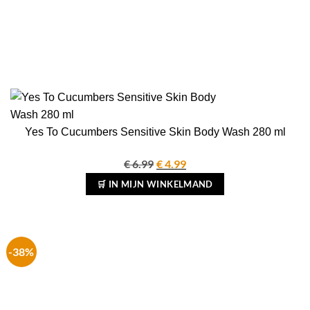
Yes To Cucumbers Sensitive Skin Body Wash 280 ml
€
6.99
Oorspronkelijke
€
4.99
Huidige
prijs
prijs
🛒 IN MIJN WINKELMAND
was:
is:
€ 6.99.
€ 4.99.
-38%