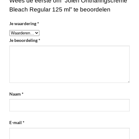
Wees de eerste om “Jolen Ontharingscreme
Bleach Regular 125 ml” te beoordelen
Je waardering
*
Je beoordeling
*
Naam
*
E-mail
*