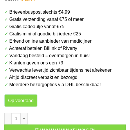
prijs
prijs
✓
Brievenbuspost slechts €4,99
was:
is:
✓
Gratis verzending vanaf €75 of meer
€ 19.99.
€ 15.99.
✓
Gratis cadeautje vanaf €75
✓
Gratis mini of goodie bij iedere €25
✓
Erkend online aanbieder van medicijnen
✓
Achteraf betalen Billink of Riverty
✓
Vandaag besteld = overmorgen in huis!
✓
Klanten geven ons een +9
✓
Verwachte levertijd zichtbaar tijdens het afrekenen
✓
Altijd discreet verpakt en bezorgd
✓
Meerdere bezorgopties via DHL beschikbaar
Op voorraad
Jolen Ontharingscreme Bleach Regular 125 ml aantal