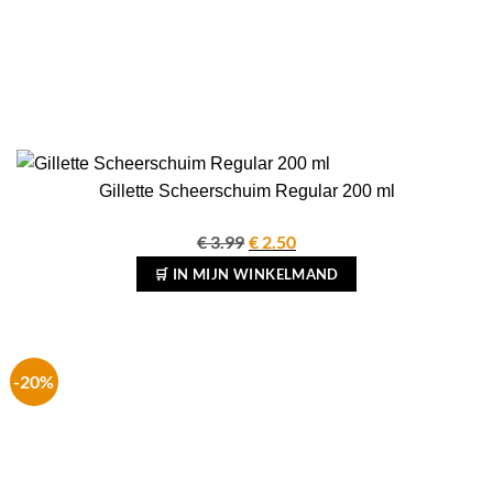
Gillette Scheerschuim Regular 200 ml
€
3.99
Oorspronkelijke
€
2.50
Huidige
prijs
prijs
🛒 IN MIJN WINKELMAND
was:
is:
€ 3.99.
€ 2.50.
-20%