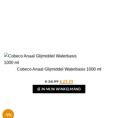
Cobeco Anaal Glijmiddel Waterbasis 1000 ml
€
34.99
Oorspronkelijke
€
29.99
Huidige
prijs
prijs
🛒 IN MIJN WINKELMAND
was:
is:
€ 34.99.
€ 29.99.
-9%