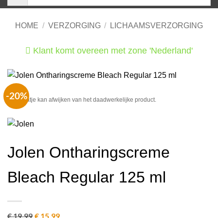
HOME
/
VERZORGING
/
LICHAAMSVERZORGING
Klant komt overeen met zone 'Nederland'
He
-20%
Het plaatje kan afwijken van het daadwerkelijke product.
Jolen Ontharingscreme
Bleach Regular 125 ml
€
19.99
Oorspronkelijke
€
15.99
Huidige