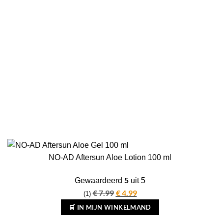
NO-AD Aftersun Aloe Lotion 100 ml
5
Gewaardeerd
uit 5
€
7.99
Oorspronkelijke
€
4.99
Huidige
(1)
prijs
prijs
🛒 IN MIJN WINKELMAND
was:
is: