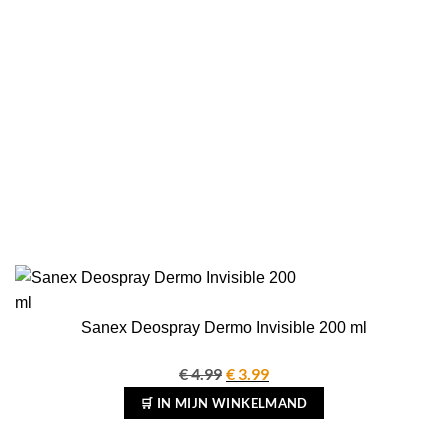
Sanex Deospray Dermo Invisible 200 ml
€
4.99
Oorspronkelijke
€
3.99
Huidige
prijs
prijs
🛒 IN MIJN WINKELMAND
was:
is:
€ 4.99.
€ 3.99.