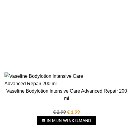
Vaseline Bodylotion Intensive Care Advanced Repair 200
ml
€
2.99
Oorspronkelijke
€
1.99
Huidige
prijs
prijs
🛒 IN MIJN WINKELMAND
was:
is: