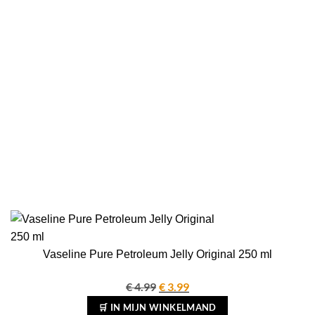
Vaseline Pure Petroleum Jelly Original 250 ml
€
4.99
Oorspronkelijke
€
3.99
Huidige
prijs
prijs
🛒 IN MIJN WINKELMAND