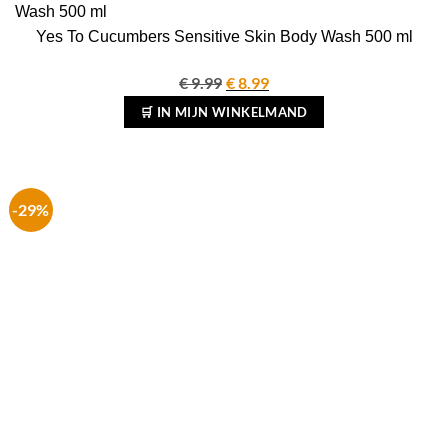
Yes To Cucumbers Sensitive Skin Body Wash 500 ml
€
9.99
Oorspronkelijke
€
8.99
Huidige
prijs
prijs
🛒 IN MIJN WINKELMAND
was:
is:
€ 9.99.
€ 8.99.
-29%