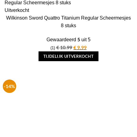
Uitverkocht
Wilkinson Sword Quattro Titanium Regular Scheermesjes
8 stuks
5
Gewaardeerd
uit 5
€
10.99
Oorspronkelijke
€
9.99
Huidige
(1)
prijs
prijs
TIJDELIJK UITVERKOCHT
was:
is:
€ 10.99.
€ 9.99.
-14%