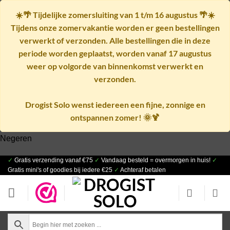
☀️🌴
Tijdelijke zomersluiting van 1 t/m 16 augustus
🌴☀️
Tijdens onze zomervakantie worden er geen bestellingen
verwerkt of verzonden. Alle bestellingen die in deze
periode worden geplaatst, worden vanaf
17 augustus
weer op volgorde van binnenkomst verwerkt en
verzonden.
Drogist Solo wenst iedereen een fijne, zonnige en
ontspannen zomer! 🌞🍹
Negeren
✓
Gratis verzending vanaf €75
✓
Vandaag besteld = overmorgen in huis!
✓
Ga
Gratis mini's of goodies bij iedere €25
✓
Achteraf betalen
naar
inhoud