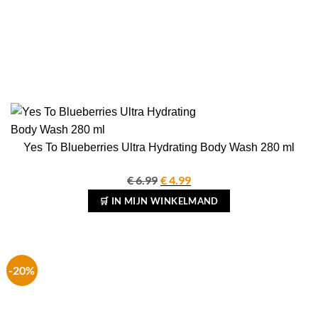
Yes To Blueberries Ultra Hydrating Body Wash 280 ml
€
6.99
Oorspronkelijke
€
4.99
Huidige
prijs
prijs
🛒 IN MIJN WINKELMAND
was:
is:
€ 6.99.
€ 4.99.
-20%