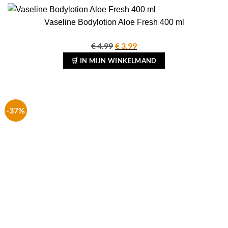
Vaseline Bodylotion Aloe Fresh 400 ml
€
4.99
Oorspronkelijke
€
3.99
Huidige
prijs
prijs
🛒 IN MIJN WINKELMAND
was:
is:
€ 4.99.
€ 3.99.
-37%