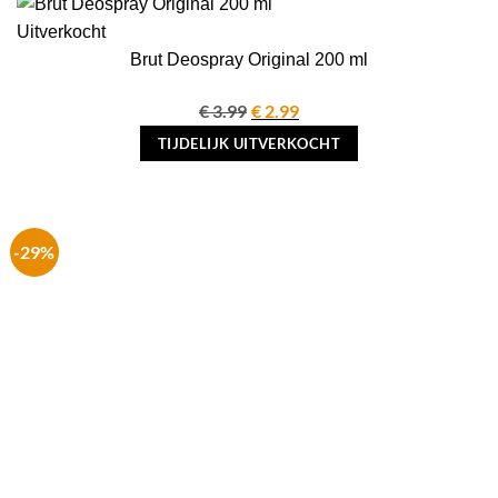
Uitverkocht
Brut Deospray Original 200 ml
€
3.99
Oorspronkelijke
€
2.99
Huidige
prijs
prijs
TIJDELIJK UITVERKOCHT
was:
is:
€ 3.99.
€ 2.99.
-29%