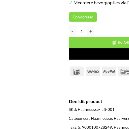
✓
Meerdere bezorgopties via
Op voorraad
Taft Haarmousse True Volume Meg
🛒 IN 
IDeal
Wero
PayPal
Deel dit product
SKU:
Haarmousse-Taft-001
Categorieën:
Haarmousse
,
Haarverz
Tags:
5
,
9000100728249
,
Haarmou