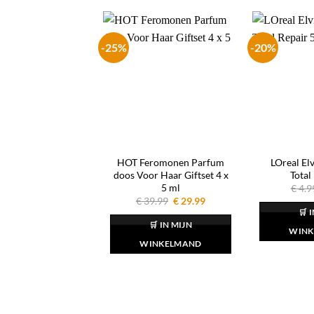
-25%
-20%
HOT Feromonen Parfum
LOreal El
doos Voor Haar Giftset 4 x
Total
5 ml
€
4.9
Oorspronkelijke
Huidige
€
39.99
€
29.99
prijs
prijs
🛒 
was:
is:
🛒 IN MIJN
€ 39.99.
€ 29.99.
WINK
WINKELMAND