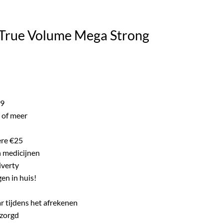
ke product.
True Volume Mega Strong
ijke
e
99
 of meer
ere €25
n medicijnen
iverty
en in huis!
r tijdens het afrekenen
ezorgd