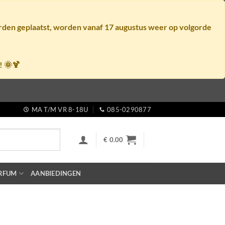
orden geplaatst, worden vanaf
17 augustus
weer op volgorde
! 🌞🍹
MA T/M VR 8-18U
085-0290877
€
0.00
RFUM
AANBIEDINGEN