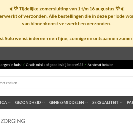
☀️🌴
Tijdelijke zomersluiting van 1 t/m 16 augustus
🌴☀️
rwerkt of verzonden. Alle bestellingen die in deze periode w
van binnenkomst verwerkt en verzonden.
st Solo wenst iedereen een fijne, zonnige en ontspannen zomer
orgen in huis!
✓
Gratis mini's of goodies bij iedere €25
✓
Achteraf betalen
ICA
GEZONDHEID
GENEESMIDDELEN
SEKSUALITEIT
PA
RZORGING