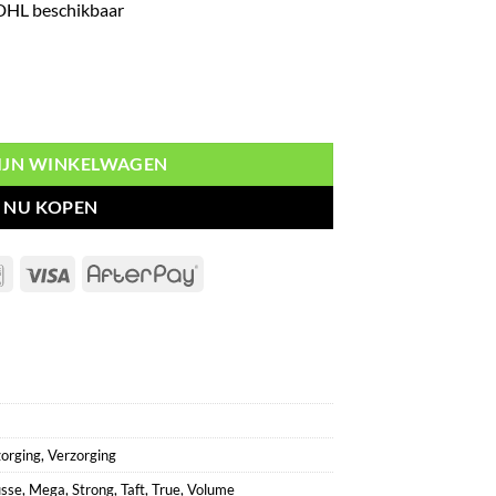
 DHL beschikbaar
a Strong 5 aantal
MIJN WINKELWAGEN
NU KOPEN
Bancontact
Visa
AfterPay
orging
,
Verzorging
sse
,
Mega
,
Strong
,
Taft
,
True
,
Volume