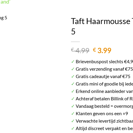
land'
Het plaatje kan afwijken van het daadwerkelij
Taft Haarmousse 
5
Oorspronkel
Huidig
4.99
3.99
€
€
prijs
prijs
✓
Brievenbuspost slechts €4,
was:
is:
✓
Gratis verzending vanaf €75
€ 4.99.
€ 3.99.
✓
Gratis cadeautje vanaf €75
✓
Gratis mini of goodie bij ied
✓
Erkend online aanbieder va
✓
Achteraf betalen Billink of R
✓
Vandaag besteld = overmorg
✓
Klanten geven ons een +9
✓
Verwachte levertijd zichtbaa
✓
Altijd discreet verpakt en b