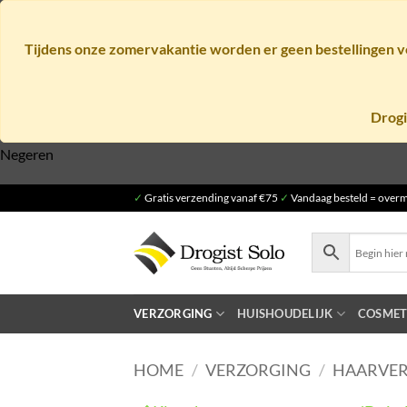
Tijdens onze zomervakantie worden er geen bestellingen ve
Drogi
Negeren
Ga
✓
Gratis verzending vanaf €75
✓
Vandaag besteld = overm
naar
inhoud
VERZORGING
HUISHOUDELIJK
COSMET
HOME
/
VERZORGING
/
HAARVE