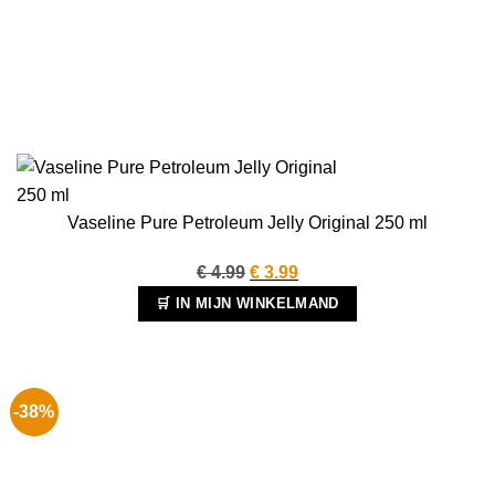
Vaseline Pure Petroleum Jelly Original 250 ml
Oorspronkelijke
Huidige
€
4.99
€
3.99
prijs
prijs
🛒 IN MIJN WINKELMAND
was:
is:
€ 4.99.
€ 3.99.
-38%