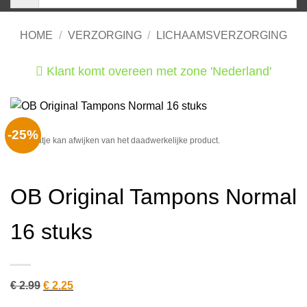
HOME
/
VERZORGING
/
LICHAAMSVERZORGING
Klant komt overeen met zone 'Nederland'
He
-25%
Het plaatje kan afwijken van het daadwerkelijke product.
OB Original Tampons Normal
16 stuks
Oorspronkelijke
Huidige
€
2.99
€
2.25
prijs
prijs