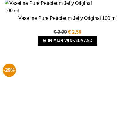
Vaseline Pure Petroleum Jelly Original 100 ml
Oorspronkelijke
Huidige
€
3.99
€
2.50
prijs
prijs
🛒 IN MIJN WINKELMAND
was:
is:
€ 3.99.
€ 2.50.
-29%