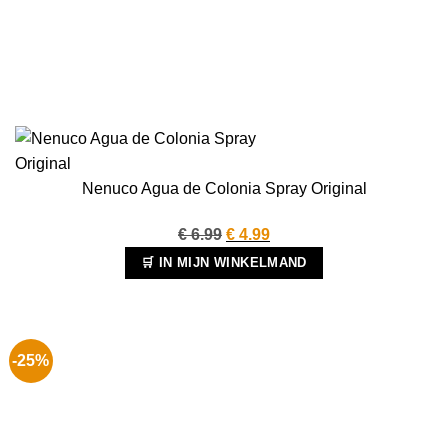
Nenuco Agua de Colonia Spray Original
Oorspronkelijke
Huidige
€
6.99
€
4.99
prijs
prijs
🛒 IN MIJN WINKELMAND
was:
is:
€ 6.99.
€ 4.99.
-25%