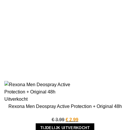
Uitverkocht
Rexona Men Deospray Active Protection + Original 48h
Oorspronkelijke
Huidige
€
3.99
€
2.99
prijs
prijs
TIJDELIJK UITVERKOCHT