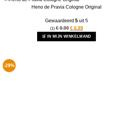
Heno de Pravia Cologne Original
Gewaardeerd
5
uit 5
Oorspronkelijke
Huidige
€
9.99
€
6.99
(1)
prijs
prijs
🛒 IN MIJN WINKELMAND
was:
is:
€ 9.99.
€ 6.99.
-29%