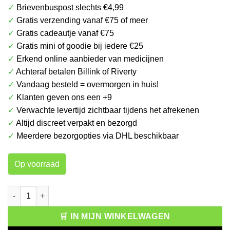
✓
Brievenbuspost slechts €4,99
was:
is:
✓
Gratis verzending vanaf €75 of meer
€ 2.99.
€ 2.25.
✓
Gratis cadeautje vanaf €75
✓
Gratis mini of goodie bij iedere €25
✓
Erkend online aanbieder van medicijnen
✓
Achteraf betalen Billink of Riverty
✓
Vandaag besteld = overmorgen in huis!
✓
Klanten geven ons een +9
✓
Verwachte levertijd zichtbaar tijdens het afrekenen
✓
Altijd discreet verpakt en bezorgd
✓
Meerdere bezorgopties via DHL beschikbaar
Op voorraad
OB Original Tampons Normal 16 stuks aantal
🛒 IN MIJN WINKELWAGEN