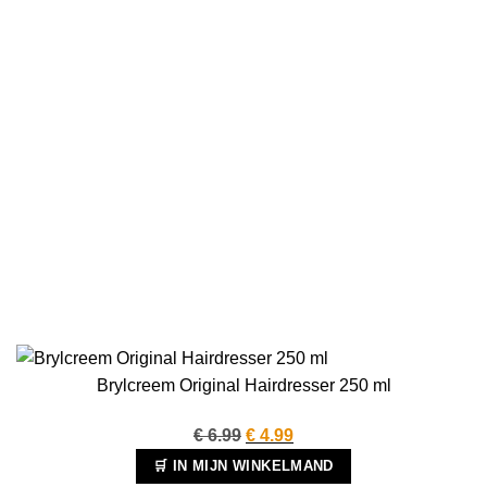
Brylcreem Original Hairdresser 250 ml
Oorspronkelijke
Huidige
€
6.99
€
4.99
prijs
prijs
🛒 IN MIJN WINKELMAND