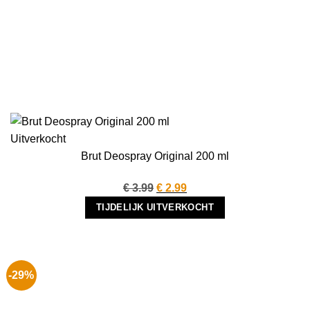
Uitverkocht
Brut Deospray Original 200 ml
Oorspronkelijke
Huidige
€
3.99
€
2.99
prijs
prijs
TIJDELIJK UITVERKOCHT
was:
is:
€ 3.99.
€ 2.99.
-29%