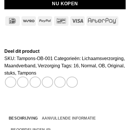
NU KOPEN
IDeal
Wero
PayPal
Bancontact
Visa
After
Deel dit product
SKU:
Tampons-OB-001
Categorieën:
Lichaamsverzorging
,
Maandverband
,
Verzorging
Tags:
16
,
Normal
,
OB
,
Original
,
stuks
,
Tampons
BESCHRIJVING
AANVULLENDE INFORMATIE
BEOORDELINGEN (0)