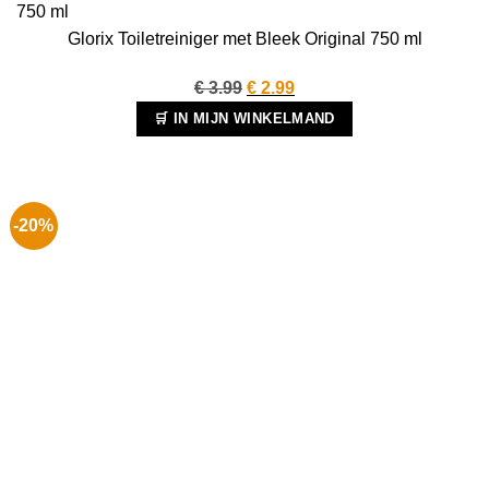
Glorix Toiletreiniger met Bleek Original 750 ml
Oorspronkelijke
Huidige
€
3.99
€
2.99
prijs
prijs
🛒 IN MIJN WINKELMAND
was:
is:
€ 3.99.
€ 2.99.
-20%