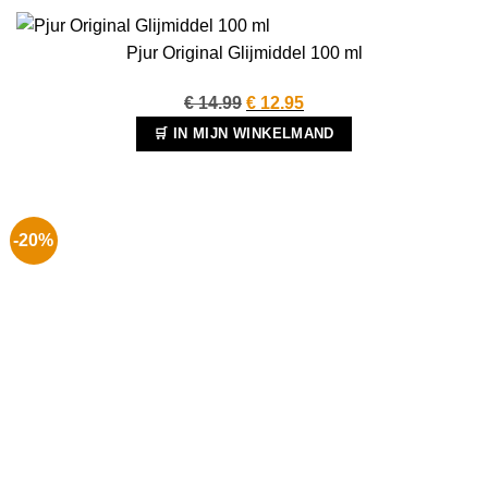
Pjur Original Glijmiddel 100 ml
Oorspronkelijke
Huidige
€
14.99
€
12.95
prijs
prijs
🛒 IN MIJN WINKELMAND
was:
is:
€ 14.99.
€ 12.95.
-20%