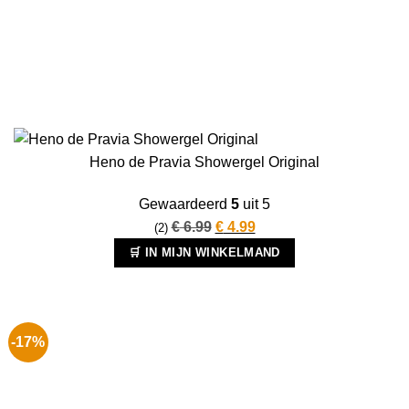
Heno de Pravia Showergel Original
Gewaardeerd
5
uit 5
Oorspronkelijke
Huidige
€
6.99
€
4.99
(2)
prijs
prijs
🛒 IN MIJN WINKELMAND
was:
is:
€ 6.99.
€ 4.99.
-17%