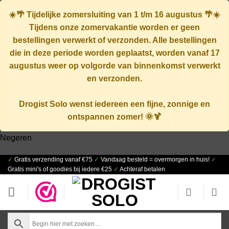
☀️🌴
Tijdelijke zomersluiting van 1 t/m 16 augustus
🌴☀️
Tijdens onze zomervakantie worden er geen
bestellingen verwerkt of verzonden. Alle bestellingen
die in deze periode worden geplaatst, worden vanaf
17
augustus
weer op volgorde van binnenkomst verwerkt
en verzonden.
Drogist Solo wenst iedereen een fijne, zonnige en
ontspannen zomer! 🌞🍹
Negeren
✓
Gratis verzending vanaf €75
✓
Vandaag besteld = overmorgen in huis!
✓
Ga
Gratis mini's of goodies bij iedere €25
✓
Achteraf betalen
naar
inhoud