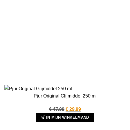
Pjur Original Glijmiddel 250 ml
Oorspronkelijke
Huidige
€
47.99
€
29.99
prijs
prijs
🛒 IN MIJN WINKELMAND
was:
is: