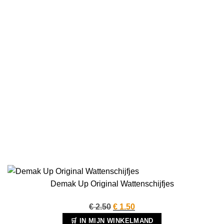
Demak Up Original Wattenschijfjes
Oorspronkelijke
Huidige
€
2.50
€
1.50
prijs
prijs
🛒 IN MIJN WINKELMAND