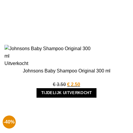
Uitverkocht
Johnsons Baby Shampoo Original 300 ml
Oorspronkelijke
Huidige
€
3.50
€
2.50
prijs
prijs
TIJDELIJK UITVERKOCHT
was:
is:
€ 3.50.
€ 2.50.
-40%