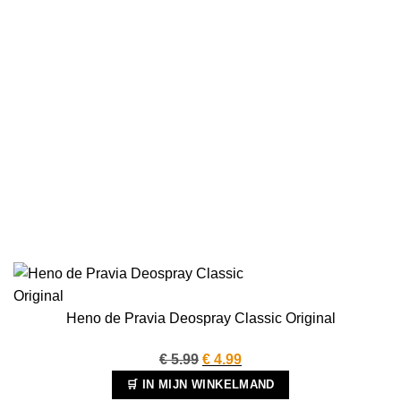
Heno de Pravia Deospray Classic Original
Oorspronkelijke
Huidige
€
5.99
€
4.99
prijs
prijs
🛒 IN MIJN WINKELMAND