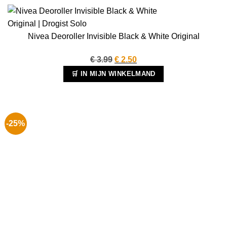
Nivea Deoroller Invisible Black & White Original
Oorspronkelijke
Huidige
€
3.99
€
2.50
prijs
prijs
🛒 IN MIJN WINKELMAND
was:
is:
€ 3.99.
€ 2.50.
-25%