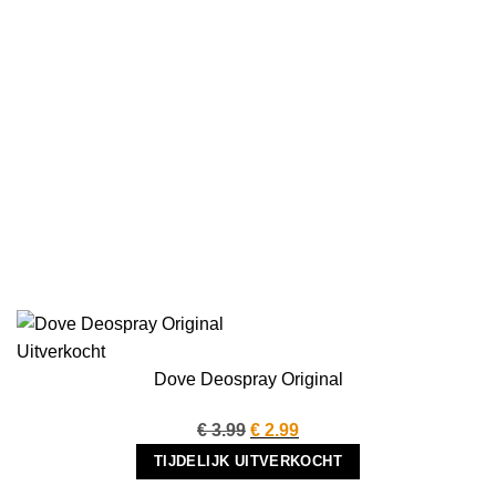
Uitverkocht
Dove Deospray Original
Oorspronkelijke
Huidige
€
3.99
€
2.99
prijs
prijs
TIJDELIJK UITVERKOCHT
was:
is: