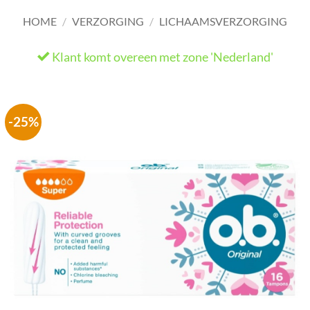
HOME
/
VERZORGING
/
LICHAAMSVERZORGING
Klant komt overeen met zone 'Nederland'
He
-25%