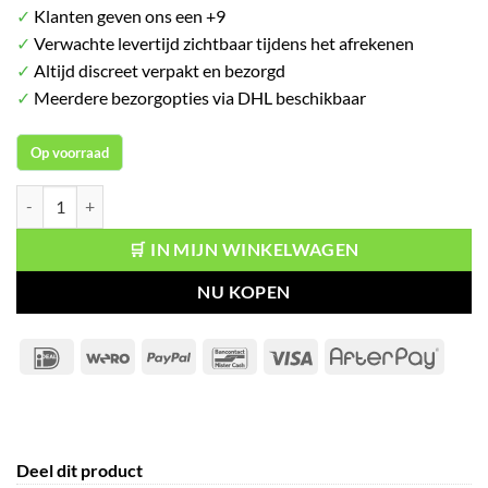
✓
Klanten geven ons een +9
✓
Verwachte levertijd zichtbaar tijdens het afrekenen
✓
Altijd discreet verpakt en bezorgd
✓
Meerdere bezorgopties via DHL beschikbaar
Op voorraad
OB Original Tampons Super 16 stuks aantal
🛒 IN MIJN WINKELWAGEN
NU KOPEN
IDeal
Wero
PayPal
Bancontact
Visa
After
Deel dit product