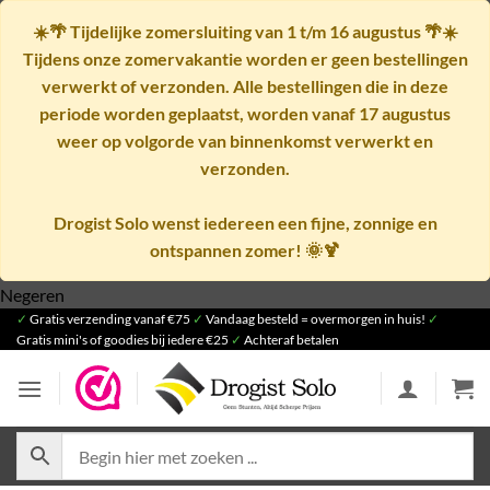
☀️🌴
Tijdelijke zomersluiting van 1 t/m 16 augustus
🌴☀️
Tijdens onze zomervakantie worden er geen bestellingen
verwerkt of verzonden. Alle bestellingen die in deze
periode worden geplaatst, worden vanaf
17 augustus
weer op volgorde van binnenkomst verwerkt en
verzonden.
Drogist Solo wenst iedereen een fijne, zonnige en
ontspannen zomer! 🌞🍹
Ga
Negeren
✓
Gratis verzending vanaf €75
naar
✓
Vandaag besteld = overmorgen in huis!
✓
Gratis mini's of goodies bij iedere €25
✓
Achteraf betalen
inhoud