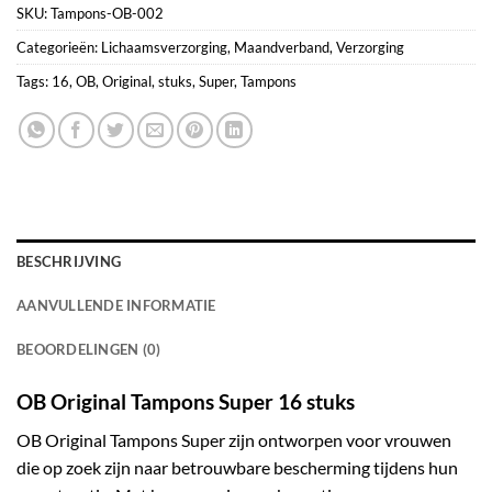
SKU:
Tampons-OB-002
Categorieën:
Lichaamsverzorging
,
Maandverband
,
Verzorging
Tags:
16
,
OB
,
Original
,
stuks
,
Super
,
Tampons
BESCHRIJVING
AANVULLENDE INFORMATIE
BEOORDELINGEN (0)
OB Original Tampons Super 16 stuks
OB Original Tampons Super zijn ontworpen voor vrouwen
die op zoek zijn naar betrouwbare bescherming tijdens hun