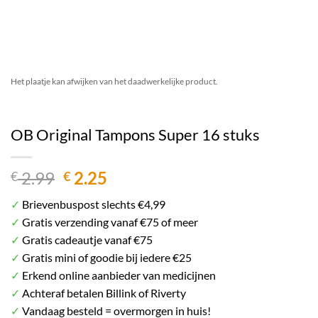
Het plaatje kan afwijken van het daadwerkelijke product.
OB Original Tampons Super 16 stuks
Oorspronkelijke
Huidige
2.99
2.25
€
€
prijs
prijs
✓
Brievenbuspost slechts €4,99
was:
is:
✓
Gratis verzending vanaf €75 of meer
€ 2.99.
€ 2.25.
✓
Gratis cadeautje vanaf €75
✓
Gratis mini of goodie bij iedere €25
✓
Erkend online aanbieder van medicijnen
✓
Achteraf betalen Billink of Riverty
✓
Vandaag besteld = overmorgen in huis!