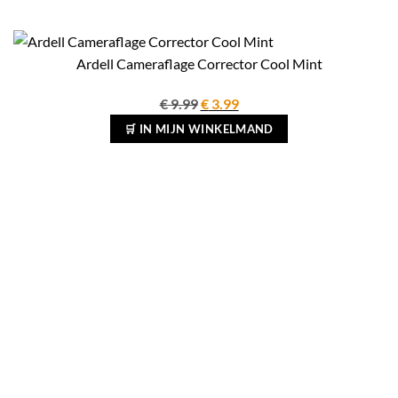
Ardell Cameraflage Corrector Cool Mint
Oorspronkelijke
Huidige
€
9.99
€
3.99
prijs
prijs
🛒 IN MIJN WINKELMAND
was:
is:
€ 9.99.
€ 3.99.