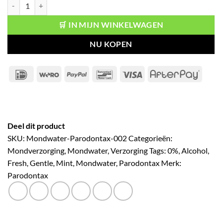
Parodontax Mondwater Gentle Fresh Mint 0% Alcohol aantal
🛒 IN MIJN WINKELWAGEN
NU KOPEN
IDeal
Wero
PayPal
Bancontact
Visa
After
Deel dit product
SKU:
Mondwater-Parodontax-002
Categorieën:
Mondverzorging
,
Mondwater
,
Verzorging
Tags:
0%
,
Alcohol
,
Fresh
,
Gentle
,
Mint
,
Mondwater
,
Parodontax
Merk:
Parodontax