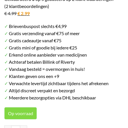
(
2
klantbeoordelingen)
Oorspronkelijke
Huidige
€
4.99
€
2.99
prijs
prijs
✓
Brievenbuspost slechts €4,99
was:
is:
✓
Gratis verzending vanaf €75 of meer
€ 4.99.
€ 2.99.
✓
Gratis cadeautje vanaf €75
✓
Gratis mini of goodie bij iedere €25
✓
Erkend online aanbieder van medicijnen
✓
Achteraf betalen Billink of Riverty
✓
Vandaag besteld = overmorgen in huis!
✓
Klanten geven ons een +9
✓
Verwachte levertijd zichtbaar tijdens het afrekenen
✓
Altijd discreet verpakt en bezorgd
✓
Meerdere bezorgopties via DHL beschikbaar
Op voorraad