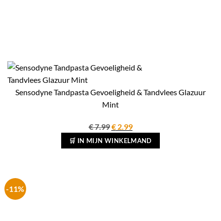
Sensodyne Tandpasta Gevoeligheid & Tandvlees Glazuur
Mint
Oorspronkelijke
Huidige
€
7.99
€
2.99
prijs
prijs
🛒 IN MIJN WINKELMAND
was:
is:
€ 7.99.
€ 2.99.
-11%