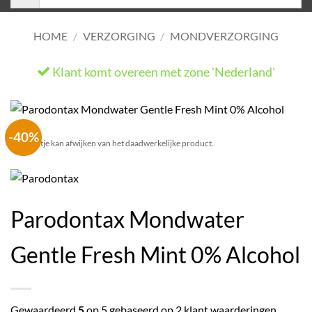
HOME
/
VERZORGING
/
MONDVERZORGING
Klant komt overeen met zone 'Nederland'
He
-40%
Het plaatje kan afwijken van het daadwerkelijke product.
Parodontax Mondwater
Gentle Fresh Mint 0% Alcohol
Gewaardeerd
5
op 5 gebaseerd op
2
klant waarderingen