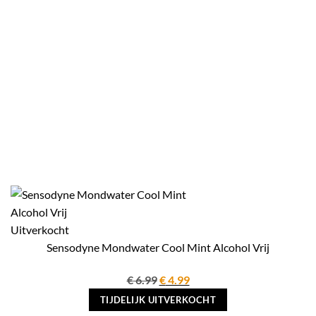
Uitverkocht
Sensodyne Mondwater Cool Mint Alcohol Vrij
Oorspronkelijke
Huidige
€
6.99
€
4.99
prijs
prijs
TIJDELIJK UITVERKOCHT
was:
is: