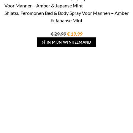
Shiatsu Feromonen Bed & Body Spray Voor Mannen – Amber
& Japanse Mint
Oorspronkelijke
Huidige
€
29.99
€
19.99
prijs
prijs
🛒 IN MIJN WINKELMAND
was:
is:
€ 29.99.
€ 19.99.