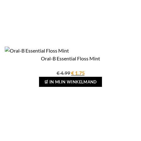
Oral-B Essential Floss Mint
Oorspronkelijke
Huidige
€
4.99
€
1.75
prijs
prijs
🛒 IN MIJN WINKELMAND
was:
is:
€ 4.99.
€ 1.75.