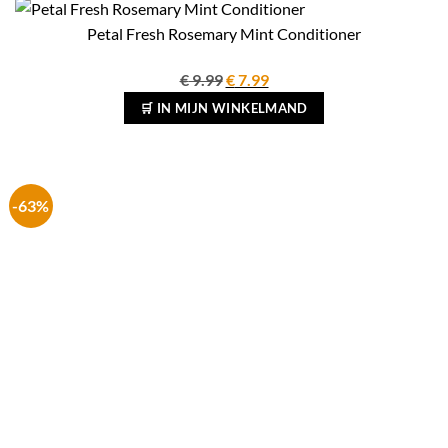
Petal Fresh Rosemary Mint Conditioner
Oorspronkelijke
Huidige
€
9.99
€
7.99
prijs
prijs
🛒 IN MIJN WINKELMAND
was:
is:
€ 9.99.
€ 7.99.
-63%