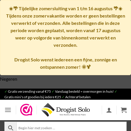
☀️🌴
Tijdelijke zomersluiting van 1 t/m 16 augustus
🌴☀️
Tijdens onze zomervakantie worden er geen bestellingen
verwerkt of verzonden. Alle bestellingen die in deze
periode worden geplaatst, worden vanaf
17 augustus
weer op volgorde van binnenkomst verwerkt en
verzonden.
Drogist Solo wenst iedereen een fijne, zonnige en
ontspannen zomer! 🌞🍹
Negeren
Ga
✓
Gratis verzending vanaf €75
✓
Vandaag besteld = overmorgen in huis!
✓
Gratis mini's of goodies bij iedere €25
✓
Achteraf betalen
naar
inhoud