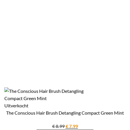
Uitverkocht
The Conscious Hair Brush Detangling Compact Green Mint
Oorspronkelijke
Huidige
€
8.99
€
7.99