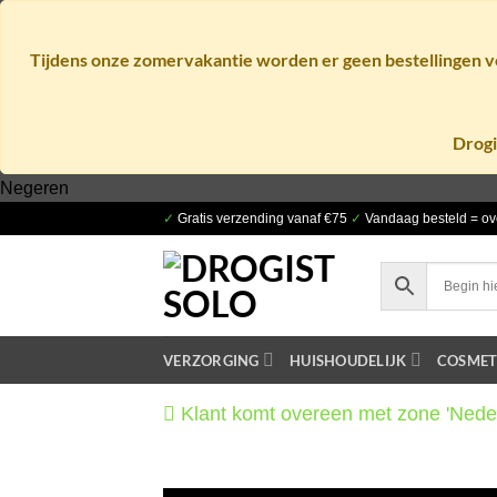
Tijdens onze zomervakantie worden er geen bestellingen ve
Drogi
Ga
Negeren
naar
✓
Gratis verzending vanaf €75
✓
Vandaag besteld = ov
inhoud
VERZORGING
HUISHOUDELIJK
COSMET
Klant komt overeen met zone 'Nede