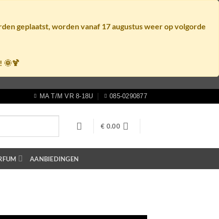
orden geplaatst, worden vanaf
17 augustus
weer op volgorde
! 🌞🍹
MA T/M VR 8-18U
085-0290877
€
0.00
RFUM
AANBIEDINGEN