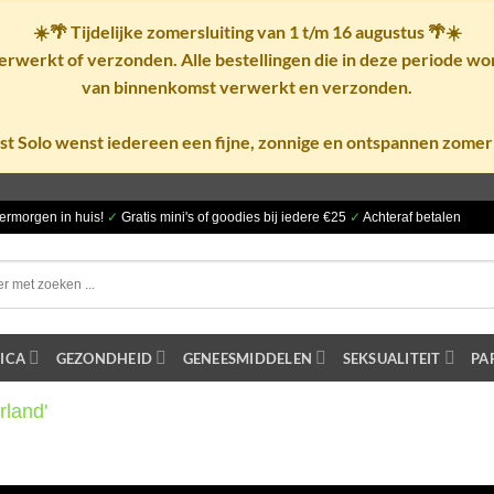
☀️🌴
Tijdelijke zomersluiting van 1 t/m 16 augustus
🌴☀️
rwerkt of verzonden. Alle bestellingen die in deze periode w
van binnenkomst verwerkt en verzonden.
st Solo wenst iedereen een fijne, zonnige en ontspannen zomer
ermorgen in huis!
✓
Gratis mini's of goodies bij iedere €25
✓
Achteraf betalen
ICA
GEZONDHEID
GENEESMIDDELEN
SEKSUALITEIT
PA
rland'