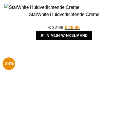
StarWhite Huidverlichtende Creme
Oorspronkelijke
Huidige
€
32.99
€
29.99
prijs
prijs
🛒 IN MIJN WINKELMAND
was:
is:
€ 32.99.
€ 29.99.
-23%