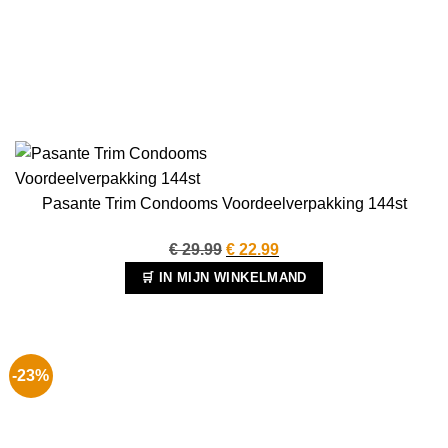
Pasante Trim Condooms Voordeelverpakking 144st
Oorspronkelijke
Huidige
€
29.99
€
22.99
prijs
prijs
🛒 IN MIJN WINKELMAND
was:
is:
€ 29.99.
€ 22.99.
-23%