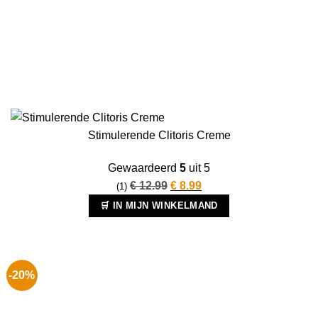
Stimulerende Clitoris Creme
Gewaardeerd
5
uit 5
Oorspronkelijke
Huidige
€
12.99
€
8.99
(1)
prijs
prijs
🛒 IN MIJN WINKELMAND
was:
is:
€ 12.99.
€ 8.99.
-20%