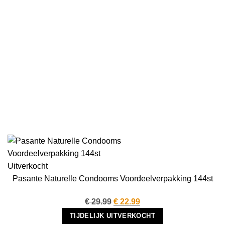
Uitverkocht
Pasante Naturelle Condooms Voordeelverpakking 144st
Oorspronkelijke
Huidige
€
29.99
€
22.99
prijs
prijs
TIJDELIJK UITVERKOCHT