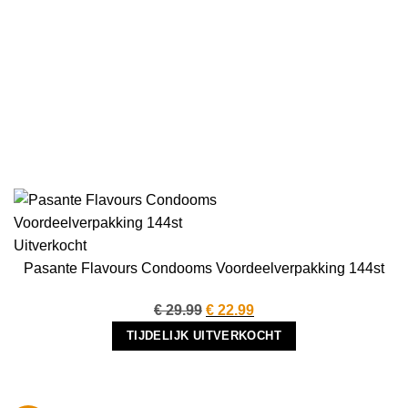
Uitverkocht
Pasante Flavours Condooms Voordeelverpakking 144st
Oorspronkelijke
Huidige
€
29.99
€
22.99
prijs
prijs
TIJDELIJK UITVERKOCHT
was:
is:
€ 29.99.
€ 22.99.