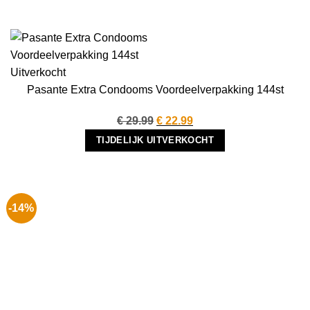
Uitverkocht
Pasante Extra Condooms Voordeelverpakking 144st
Oorspronkelijke
Huidige
€
29.99
€
22.99
prijs
prijs
TIJDELIJK UITVERKOCHT
was:
is:
€ 29.99.
€ 22.99.
-14%