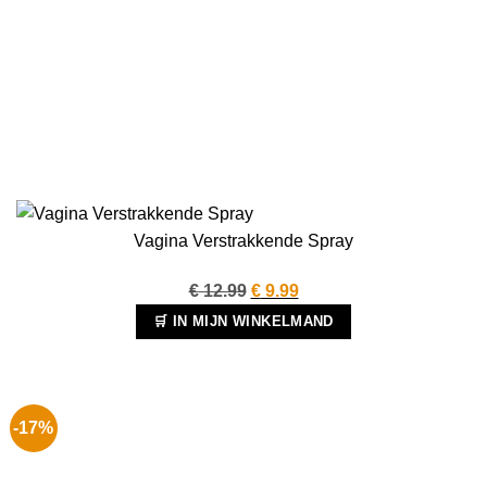
Vagina Verstrakkende Spray
Oorspronkelijke
Huidige
€
12.99
€
9.99
prijs
prijs
🛒 IN MIJN WINKELMAND
was:
is:
€ 12.99.
€ 9.99.
-17%