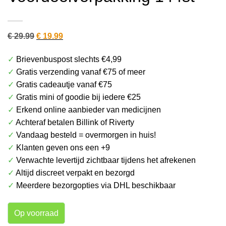
Oorspronkelijke
Huidige
€
29.99
€
19.99
prijs
prijs
✓
Brievenbuspost slechts €4,99
was:
is:
✓
Gratis verzending vanaf €75 of meer
€ 29.99.
€ 19.99.
✓
Gratis cadeautje vanaf €75
✓
Gratis mini of goodie bij iedere €25
✓
Erkend online aanbieder van medicijnen
✓
Achteraf betalen Billink of Riverty
✓
Vandaag besteld = overmorgen in huis!
✓
Klanten geven ons een +9
✓
Verwachte levertijd zichtbaar tijdens het afrekenen
✓
Altijd discreet verpakt en bezorgd
✓
Meerdere bezorgopties via DHL beschikbaar
Op voorraad