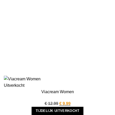
Uitverkocht
Viacream Women
Oorspronkelijke
Huidige
€
12.99
€
9.99
prijs
prijs
TIJDELIJK UITVERKOCHT