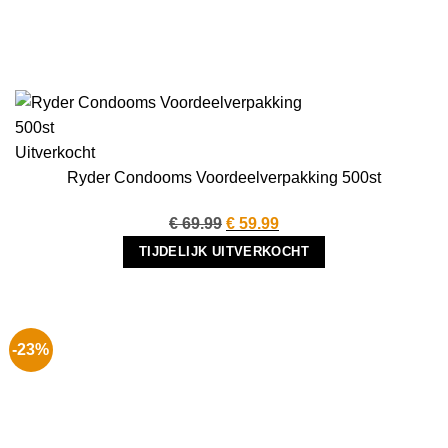
Uitverkocht
Ryder Condooms Voordeelverpakking 500st
Oorspronkelijke
Huidige
€
69.99
€
59.99
prijs
prijs
TIJDELIJK UITVERKOCHT
was:
is:
€ 69.99.
€ 59.99.
-23%