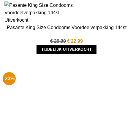
Uitverkocht
Pasante King Size Condooms Voordeelverpakking 144st
Oorspronkelijke
Huidige
€
29.99
€
22.99
prijs
prijs
TIJDELIJK UITVERKOCHT
was:
is:
€ 29.99.
€ 22.99.
-23%