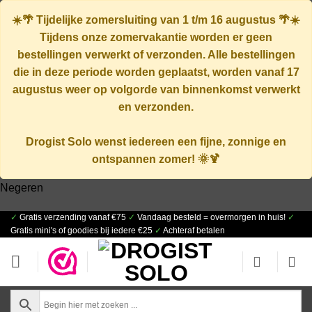
☀️🌴
Tijdelijke zomersluiting van 1 t/m 16 augustus
🌴☀️
Tijdens onze zomervakantie worden er geen
bestellingen verwerkt of verzonden. Alle bestellingen
die in deze periode worden geplaatst, worden vanaf
17
augustus
weer op volgorde van binnenkomst verwerkt
en verzonden.
Drogist Solo wenst iedereen een fijne, zonnige en
ontspannen zomer! 🌞🍹
Negeren
✓
Gratis verzending vanaf €75
✓
Vandaag besteld = overmorgen in huis!
✓
Ga
Gratis mini's of goodies bij iedere €25
✓
Achteraf betalen
naar
inhoud