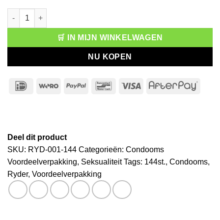
Ryder Condooms Voordeelverpakking 144st aantal
🛒 IN MIJN WINKELWAGEN
NU KOPEN
IDeal
Wero
PayPal
Bancontact
Visa
After
Deel dit product
SKU:
RYD-001-144
Categorieën:
Condooms
Voordeelverpakking
,
Seksualiteit
Tags:
144st.
,
Condooms
,
Ryder
,
Voordeelverpakking