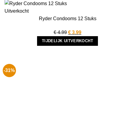
Uitverkocht
Ryder Condooms 12 Stuks
Oorspronkelijke
Huidige
€
4.99
€
3.99
prijs
prijs
TIJDELIJK UITVERKOCHT
was:
is:
€ 4.99.
€ 3.99.
-31%