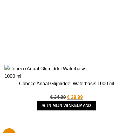
Cobeco Anaal Glijmiddel Waterbasis 1000 ml
Oorspronkelijke
Huidige
€
34.99
€
29.99
prijs
prijs
🛒 IN MIJN WINKELMAND
was:
is:
€ 34.99.
€ 29.99.