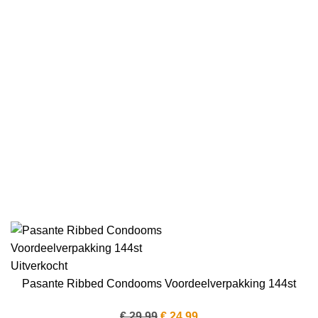
Uitverkocht
Pasante Ribbed Condooms Voordeelverpakking 144st
Oorspronkelijke
Huidige
€
29.99
€
24.99