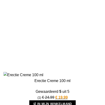
Erectie Creme 100 ml
Gewaardeerd
5
uit 5
Oorspronkelijke
Huidige
€
24.99
€
19.99
(1)
prijs
prijs
🛒 IN MIJN WINKELMAND