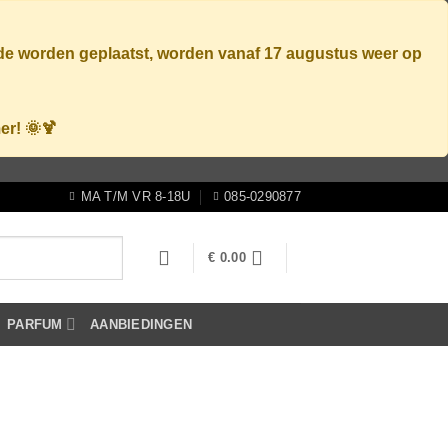
ode worden geplaatst, worden vanaf
17 augustus
weer op
er! 🌞🍹
MA T/M VR 8-18U
085-0290877
€
0.00
PARFUM
AANBIEDINGEN