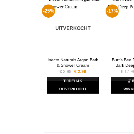
-25%
-17%
UITVERKOCHT
Inecto Naturals Argan Bath
Burt’s Bee 
& Shower Cream
Bark Dee
Oorspronkelijke
Huidige
€
3.99
€
2.99
€
17.9
prijs
prijs
was:
is:
TIJDELIJK
🛒 
€ 3.99.
€ 2.99.
UITVERKOCHT
WINK