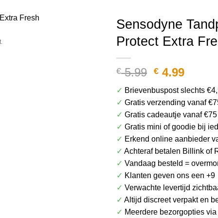
Het plaatje kan afwijken van het daadwerkel
Sensodyne Tandp
Protect Extra Fr
.
Oorspronke
Huidi
5.99
4.99
€
€
prijs
prijs
✓
Brievenbuspost slechts €4
was:
is:
✓
Gratis verzending vanaf €7
€ 5.99.
€ 4.99
✓
Gratis cadeautje vanaf €75
✓
Gratis mini of goodie bij i
✓
Erkend online aanbieder v
✓
Achteraf betalen Billink of 
✓
Vandaag besteld = overmor
✓
Klanten geven ons een +9
✓
Verwachte levertijd zichtba
✓
Altijd discreet verpakt en 
✓
Meerdere bezorgopties vi