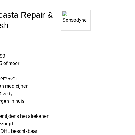
ijke product.
asta Repair &
esh
lijke
ge
,99
5 of meer
.
edere €25
an medicijnen
Riverty
gen in huis!
ar tijdens het afrekenen
bezorgd
a DHL beschikbaar