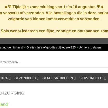
☀️🌴
Tijdelijke zomersluiting van 1 t/m 16 augustus
🌴☀️
 verwerkt of verzonden. Alle bestellingen die in deze peri
volgorde van binnenkomst verwerkt en verzonden.
 Solo wenst iedereen een fijne, zonnige en ontspannen zom
ermorgen in huis!
✓
Gratis mini's of goodies bij iedere €25
✓
Achteraf betalen
TICA
GEZONDHEID
GENEESMIDDELEN
SEKSUALITEIT
ERZORGING
land'