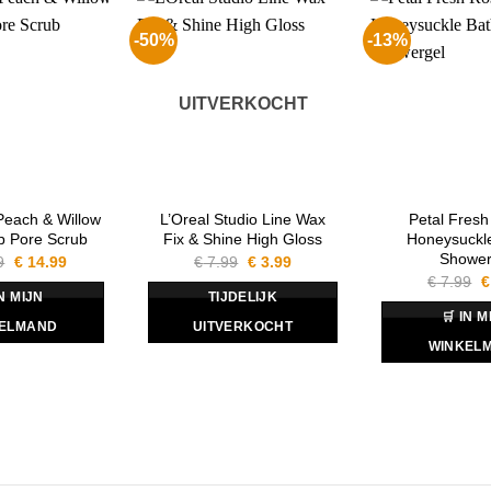
-50%
-13%
UITVERKOCHT
Peach & Willow
L’Oreal Studio Line Wax
Petal Fres
p Pore Scrub
Fix & Shine High Gloss
Honeysuckl
Shower
Oorspronkelijke
Huidige
Oorspronkelijke
Huidige
9
€
14.99
€
7.99
€
3.99
prijs
prijs
prijs
prijs
O
€
7.99
€
was:
is:
was:
is:
p
IN MIJN
TIJDELIJK
€ 17.99.
€ 14.99.
€ 7.99.
€ 3.99.
w
🛒 IN M
€
ELMAND
UITVERKOCHT
WINKEL