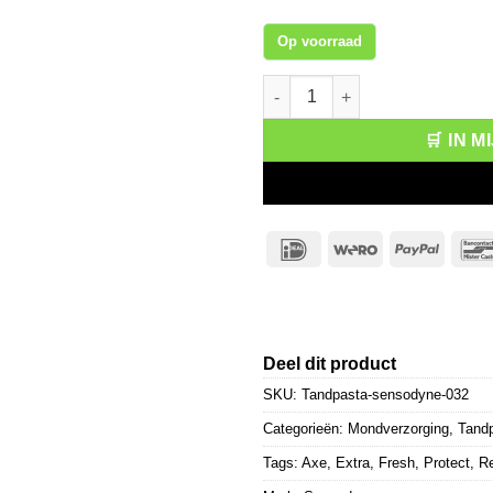
Op voorraad
Sensodyne Tandpasta Repair & 
🛒 IN 
IDeal
Wero
PayPa
Deel dit product
SKU:
Tandpasta-sensodyne-032
Categorieën:
Mondverzorging
,
Tand
Tags:
Axe
,
Extra
,
Fresh
,
Protect
,
Re