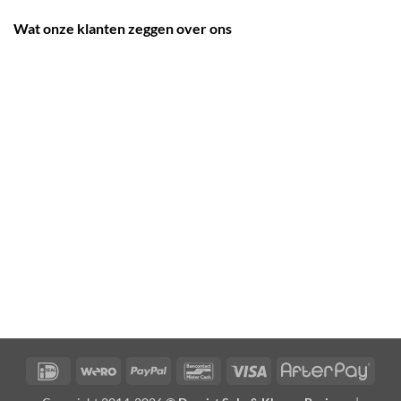
Wat onze klanten zeggen over ons
IDeal
Wero
PayPal
Bancontact
Visa
Afte