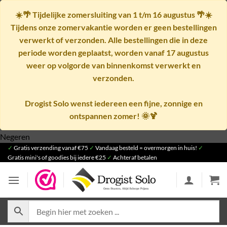
☀️🌴
Tijdelijke zomersluiting van 1 t/m 16 augustus
🌴☀️
Tijdens onze zomervakantie worden er geen bestellingen
verwerkt of verzonden. Alle bestellingen die in deze
periode worden geplaatst, worden vanaf
17 augustus
weer op volgorde van binnenkomst verwerkt en
verzonden.
Drogist Solo wenst iedereen een fijne, zonnige en
ontspannen zomer! 🌞🍹
Ga
Negeren
✓
Gratis verzending vanaf €75
naar
✓
Vandaag besteld = overmorgen in huis!
✓
Gratis mini's of goodies bij iedere €25
✓
Achteraf betalen
inhoud