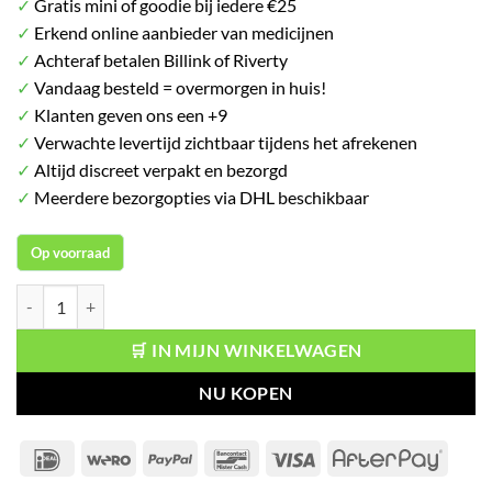
✓
Gratis mini of goodie bij iedere €25
✓
Erkend online aanbieder van medicijnen
✓
Achteraf betalen Billink of Riverty
✓
Vandaag besteld = overmorgen in huis!
✓
Klanten geven ons een +9
✓
Verwachte levertijd zichtbaar tijdens het afrekenen
✓
Altijd discreet verpakt en bezorgd
✓
Meerdere bezorgopties via DHL beschikbaar
Op voorraad
The Rose G-Spot Vibrator - Blauw aantal
🛒 IN MIJN WINKELWAGEN
NU KOPEN
IDeal
Wero
PayPal
Bancontact
Visa
After