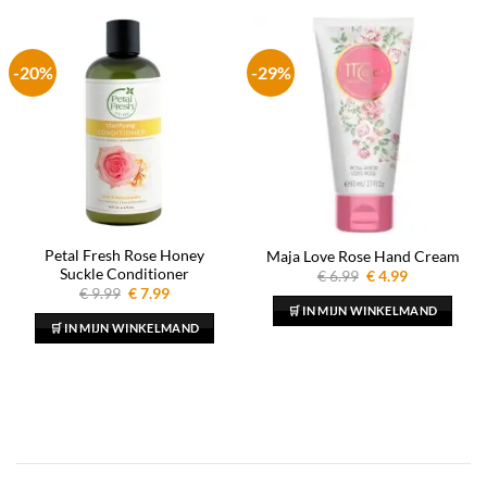
-20%
-29%
Petal Fresh Rose Honey
Maja Love Rose Hand Cream
Suckle Conditioner
Oorspronkelijke
Huidige
€
6.99
€
4.99
prijs
prijs
Oorspronkelijke
Huidige
€
9.99
€
7.99
was:
is:
prijs
prijs
🛒 IN MIJN WINKELMAND
€ 6.99.
€ 4.99.
was:
is:
🛒 IN MIJN WINKELMAND
€ 9.99.
€ 7.99.