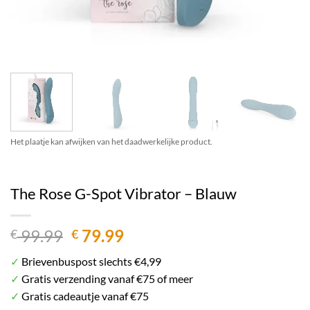
Het plaatje kan afwijken van het daadwerkelijke product.
The Rose G-Spot Vibrator – Blauw
Oorspronkelijke
Huidige
99.99
79.99
€
€
prijs
prijs
✓
Brievenbuspost slechts €4,99
was:
is:
✓
Gratis verzending vanaf €75 of meer
€ 99.99.
€ 79.99.
✓
Gratis cadeautje vanaf €75