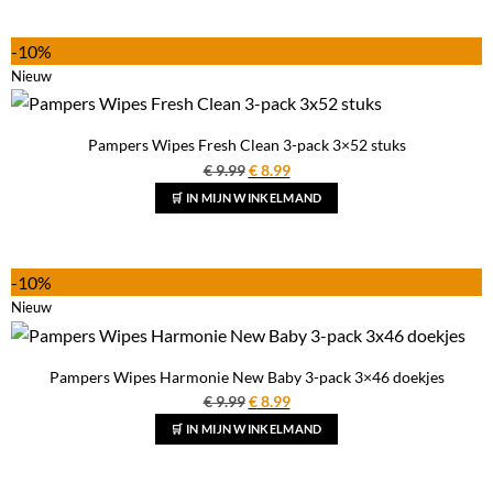
€ 2.99.
€ 1.99.
-10%
Nieuw
Pampers Wipes Fresh Clean 3-pack 3×52 stuks
Oorspronkelijke
Huidige
€
9.99
€
8.99
prijs
prijs
🛒 IN MIJN WINKELMAND
was:
is:
€ 9.99.
€ 8.99.
-10%
Nieuw
Pampers Wipes Harmonie New Baby 3-pack 3×46 doekjes
Oorspronkelijke
Huidige
€
9.99
€
8.99
prijs
prijs
🛒 IN MIJN WINKELMAND
was:
is:
€ 9.99.
€ 8.99.