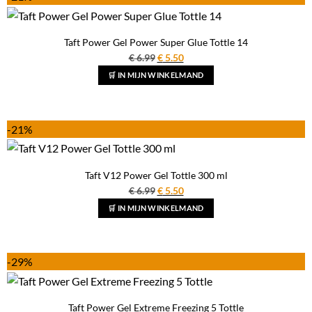
Taft Power Gel Power Super Glue Tottle 14
Oorspronkelijke
Huidige
€
6.99
€
5.50
prijs
prijs
🛒 IN MIJN WINKELMAND
was:
is:
€ 6.99.
€ 5.50.
-21%
Taft V12 Power Gel Tottle 300 ml
Oorspronkelijke
Huidige
€
6.99
€
5.50
prijs
prijs
🛒 IN MIJN WINKELMAND
was:
is:
€ 6.99.
€ 5.50.
-29%
Taft Power Gel Extreme Freezing 5 Tottle