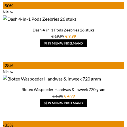
-50%
Nieuw
Dash 4-in-1 Pods Zeebries 26 stuks
Oorspronkelijke
Huidige
€
19.99
€
9.99
prijs
prijs
🛒 IN MIJN WINKELMAND
was:
is:
€ 19.99.
€ 9.99.
-28%
Nieuw
Biotex Waspoeder Handwas & Inweek 720 gram
Oorspronkelijke
Huidige
€
6.90
€
4.99
prijs
prijs
🛒 IN MIJN WINKELMAND
was:
is:
€ 6.90.
€ 4.99.
-35%