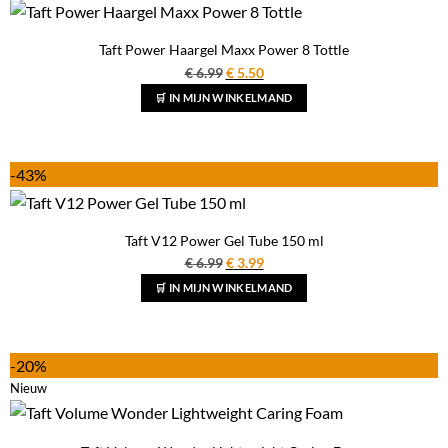
Taft Power Haargel Maxx Power 8 Tottle
Oorspronkelijke
Huidige
€
6.99
€
5.50
prijs
prijs
🛒 IN MIJN WINKELMAND
was:
is:
€ 6.99.
€ 5.50.
-43%
Taft V12 Power Gel Tube 150 ml
Oorspronkelijke
Huidige
€
6.99
€
3.99
prijs
prijs
🛒 IN MIJN WINKELMAND
was:
is:
€ 6.99.
€ 3.99.
-20%
Nieuw