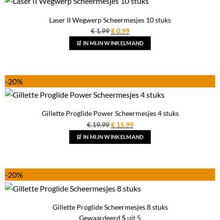
Laser II Wegwerp Scheermesjes 10 stuks
Oorspronkelijke
Huidige
€
1.99
€
0.99
prijs
prijs
🛒 IN MIJN WINKELMAND
was:
is:
€ 1.99.
€ 0.99.
-20%
Gillette Proglide Power Scheermesjes 4 stuks
Oorspronkelijke
Huidige
€
19.99
€
15.99
prijs
prijs
🛒 IN MIJN WINKELMAND
was:
is:
€ 19.99.
€ 15.99.
-20%
Gillette Proglide Scheermesjes 8 stuks
Gewaardeerd
5
uit 5