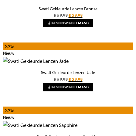
Swati Gekleurde Lenzen Bronze
Oorspronkelijke
Huidige
€
59.99
€
39.99
prijs
prijs
🛒 IN MIJN WINKELMAND
was:
is:
€ 59.99.
€ 39.99.
-33%
Nieuw
Swati Gekleurde Lenzen Jade
Oorspronkelijke
Huidige
€
59.99
€
39.99
prijs
prijs
🛒 IN MIJN WINKELMAND
was:
is:
€ 59.99.
€ 39.99.
-33%
Nieuw