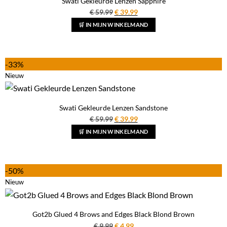
Swati Gekleurde Lenzen Sapphire
Oorspronkelijke
Huidige
€
59.99
€
39.99
prijs
prijs
🛒 IN MIJN WINKELMAND
was:
is:
€ 59.99.
€ 39.99.
-33%
Nieuw
Swati Gekleurde Lenzen Sandstone
Oorspronkelijke
Huidige
€
59.99
€
39.99
prijs
prijs
🛒 IN MIJN WINKELMAND
was:
is:
€ 59.99.
€ 39.99.
-50%
Nieuw
Got2b Glued 4 Brows and Edges Black Blond Brown
Oorspronkelijke
Huidige
€
9.99
€
4.99