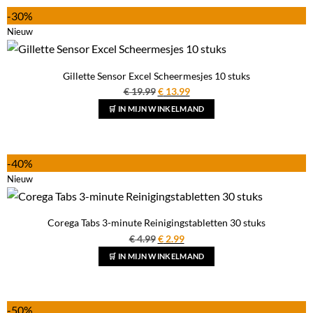
-30%
Nieuw
Gillette Sensor Excel Scheermesjes 10 stuks
Oorspronkelijke
Huidige
€
19.99
€
13.99
prijs
prijs
🛒 IN MIJN WINKELMAND
was:
is:
€ 19.99.
€ 13.99.
-40%
Nieuw
Corega Tabs 3-minute Reinigingstabletten 30 stuks
Oorspronkelijke
Huidige
€
4.99
€
2.99
prijs
prijs
🛒 IN MIJN WINKELMAND
was:
is:
€ 4.99.
€ 2.99.
-50%