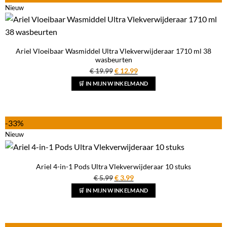
Nieuw
Ariel Vloeibaar Wasmiddel Ultra Vlekverwijderaar 1710 ml 38
wasbeurten
Oorspronkelijke
Huidige
€
19.99
€
12.99
prijs
prijs
🛒 IN MIJN WINKELMAND
was:
is:
€ 19.99.
€ 12.99.
-33%
Nieuw
Ariel 4-in-1 Pods Ultra Vlekverwijderaar 10 stuks
Oorspronkelijke
Huidige
€
5.99
€
3.99
prijs
prijs
🛒 IN MIJN WINKELMAND
was:
is:
€ 5.99.
€ 3.99.