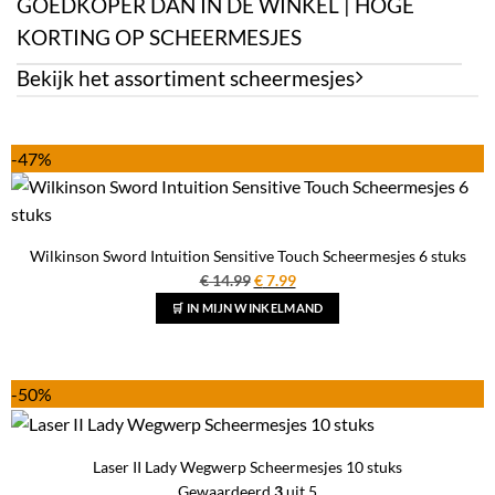
GOEDKOPER DAN IN DE WINKEL | HOGE
KORTING OP SCHEERMESJES
Bekijk het assortiment scheermesjes
-47%
Wilkinson Sword Intuition Sensitive Touch Scheermesjes 6 stuks
Oorspronkelijke
Huidige
€
14.99
€
7.99
prijs
prijs
🛒 IN MIJN WINKELMAND
was:
is:
€ 14.99.
€ 7.99.
-50%
Laser II Lady Wegwerp Scheermesjes 10 stuks
Gewaardeerd
3
uit 5