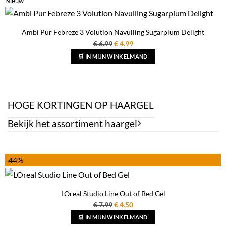
Nieuw
Ambi Pur Febreze 3 Volution Navulling Sugarplum Delight
Oorspronkelijke
Huidige
€
6.99
€
4.99
prijs
prijs
🛒 IN MIJN WINKELMAND
was:
is:
€ 6.99.
€ 4.99.
HOGE KORTINGEN OP HAARGEL
Bekijk het assortiment haargel
-44%
LOreal Studio Line Out of Bed Gel
Oorspronkelijke
Huidige
€
7.99
€
4.50
prijs
prijs
🛒 IN MIJN WINKELMAND
was:
is: