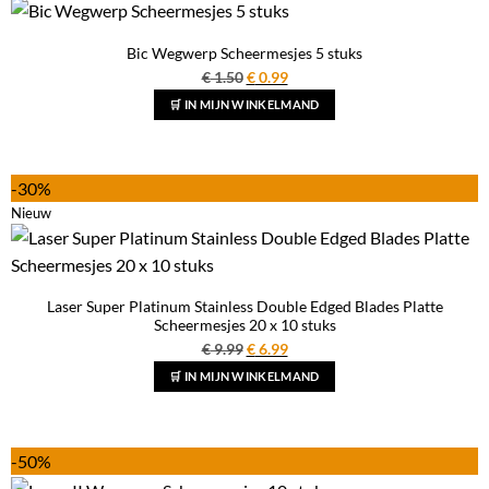
Bic Wegwerp Scheermesjes 5 stuks
Oorspronkelijke
Huidige
€
1.50
€
0.99
prijs
prijs
🛒 IN MIJN WINKELMAND
was:
is:
€ 1.50.
€ 0.99.
-30%
Nieuw
Laser Super Platinum Stainless Double Edged Blades Platte
Scheermesjes 20 x 10 stuks
Oorspronkelijke
Huidige
€
9.99
€
6.99
prijs
prijs
🛒 IN MIJN WINKELMAND
was:
is:
€ 9.99.
€ 6.99.
-50%