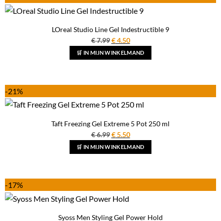
LOreal Studio Line Gel Indestructible 9
Oorspronkelijke
Huidige
€
7.99
€
4.50
prijs
prijs
🛒 IN MIJN WINKELMAND
was:
is:
€ 7.99.
€ 4.50.
-21%
Taft Freezing Gel Extreme 5 Pot 250 ml
Oorspronkelijke
Huidige
€
6.99
€
5.50
prijs
prijs
🛒 IN MIJN WINKELMAND
was:
is:
€ 6.99.
€ 5.50.
-17%
Syoss Men Styling Gel Power Hold