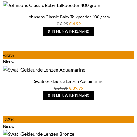
Johnsons Classic Baby Talkpoeder 400 gram
Oorspronkelijke
Huidige
€
6.99
€
4.99
prijs
prijs
🛒 IN MIJN WINKELMAND
was:
is:
€ 6.99.
€ 4.99.
-33%
Nieuw
Swati Gekleurde Lenzen Aquamarine
Oorspronkelijke
Huidige
€
59.99
€
39.99
prijs
prijs
🛒 IN MIJN WINKELMAND
was:
is:
€ 59.99.
€ 39.99.
-33%
Nieuw