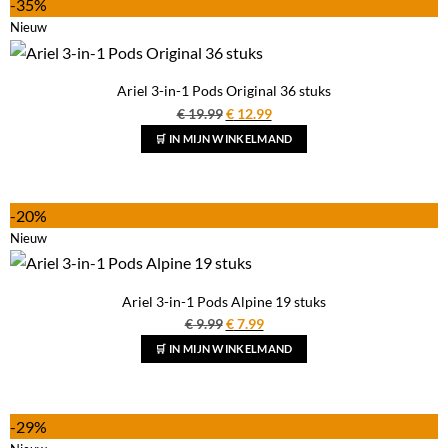
-35%
Nieuw
Ariel 3-in-1 Pods Original 36 stuks
Oorspronkelijke
Huidige
€
19.99
€
12.99
prijs
prijs
🛒 IN MIJN WINKELMAND
was:
is:
€ 19.99.
€ 12.99.
-20%
Nieuw
Ariel 3-in-1 Pods Alpine 19 stuks
Oorspronkelijke
Huidige
€
9.99
€
7.99
prijs
prijs
🛒 IN MIJN WINKELMAND
was:
is:
€ 9.99.
€ 7.99.
-29%