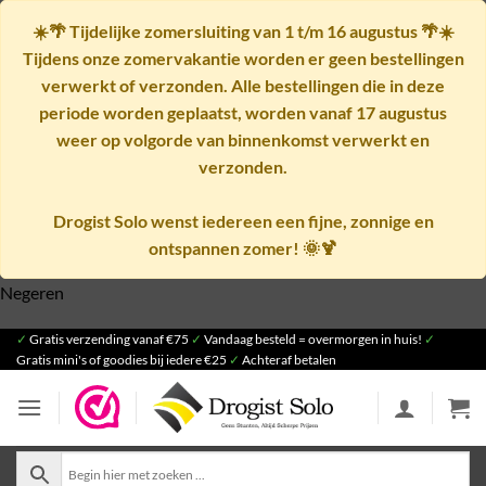
☀️🌴
Tijdelijke zomersluiting van 1 t/m 16 augustus
🌴☀️
Tijdens onze zomervakantie worden er geen bestellingen
verwerkt of verzonden. Alle bestellingen die in deze
periode worden geplaatst, worden vanaf
17 augustus
weer op volgorde van binnenkomst verwerkt en
verzonden.
Drogist Solo wenst iedereen een fijne, zonnige en
ontspannen zomer! 🌞🍹
Negeren
Ga
✓
Gratis verzending vanaf €75
✓
Vandaag besteld = overmorgen in huis!
✓
Gratis mini's of goodies bij iedere €25
✓
Achteraf betalen
naar
inhoud