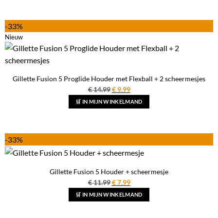
€ 1.50.
€ 0.99.
-33%
Nieuw
Gillette Fusion 5 Proglide Houder met Flexball + 2 scheermesjes
Oorspronkelijke
Huidige
€
14.99
€
9.99
prijs
prijs
🛒 IN MIJN WINKELMAND
was:
is:
€ 14.99.
€ 9.99.
-33%
Gillette Fusion 5 Houder + scheermesje
Oorspronkelijke
Huidige
€
11.99
€
7.99
prijs
prijs
🛒 IN MIJN WINKELMAND
was:
is:
€ 11.99.
€ 7.99.