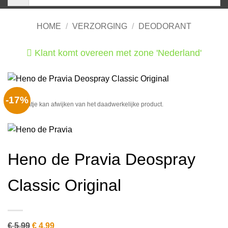
HOME
/
VERZORGING
/
DEODORANT
Klant komt overeen met zone 'Nederland'
He
-17%
Het plaatje kan afwijken van het daadwerkelijke product.
Heno de Pravia Deospray
Classic Original
Oorspronkelijke
Huidige
€
5.99
€
4.99