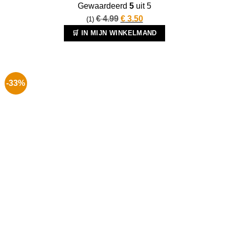
Gewaardeerd
5
uit 5
Oorspronkelijke
Huidige
€
4.99
€
3.50
(1)
prijs
prijs
🛒 IN MIJN WINKELMAND
was:
is:
€ 4.99.
€ 3.50.
-33%