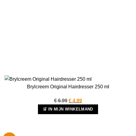
Brylcreem Original Hairdresser 250 ml
Oorspronkelijke
Huidige
€
6.99
€
4.99
prijs
prijs
🛒 IN MIJN WINKELMAND
was:
is:
€ 6.99.
€ 4.99.