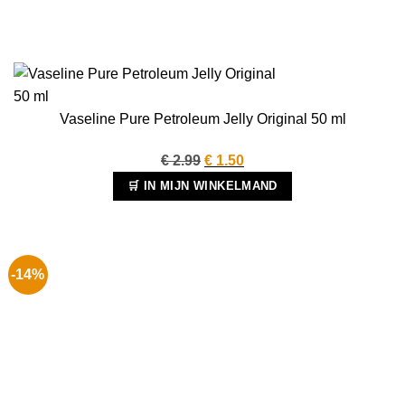
Vaseline Pure Petroleum Jelly Original 50 ml
Oorspronkelijke
Huidige
€
2.99
€
1.50
prijs
prijs
🛒 IN MIJN WINKELMAND
was:
is:
€ 2.99.
€ 1.50.
-14%