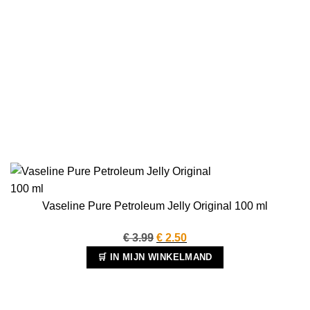
Vaseline Pure Petroleum Jelly Original 100 ml
Oorspronkelijke
Huidige
€
3.99
€
2.50
prijs
prijs
🛒 IN MIJN WINKELMAND
was:
is:
€ 3.99.
€ 2.50.