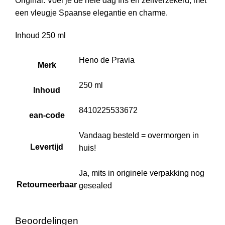
Original. Voel je de hele dag fris en zelfverzekerd, met
een vleugje Spaanse elegantie en charme.
Inhoud 250 ml
Heno de Pravia
Merk
250 ml
Inhoud
8410225533672
ean-code
Vandaag besteld = overmorgen in
Levertijd
huis!
Ja, mits in originele verpakking nog
Retourneerbaar
gesealed
Beoordelingen