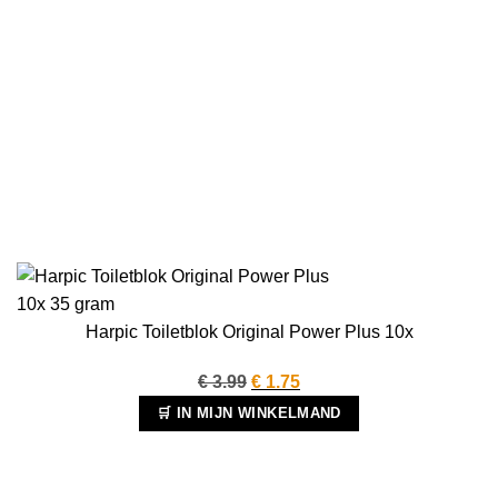
Harpic Toiletblok Original Power Plus 10x
Oorspronkelijke
Huidige
€
3.99
€
1.75
prijs
prijs
🛒 IN MIJN WINKELMAND
was:
is:
€ 3.99.
€ 1.75.