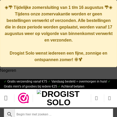
☀️🌴
Tijdelijke zomersluiting van 1 t/m 16 augustus
🌴☀️
Tijdens onze zomervakantie worden er geen
bestellingen verwerkt of verzonden. Alle bestellingen
die in deze periode worden geplaatst, worden vanaf
17
augustus
weer op volgorde van binnenkomst verwerkt
en verzonden.
Drogist Solo wenst iedereen een fijne, zonnige en
ontspannen zomer! 🌞🍹
Negeren
✓
Gratis verzending vanaf €75
✓
Vandaag besteld = overmorgen in huis!
✓
Ga
Gratis mini's of goodies bij iedere €25
✓
Achteraf betalen
naar
inhoud