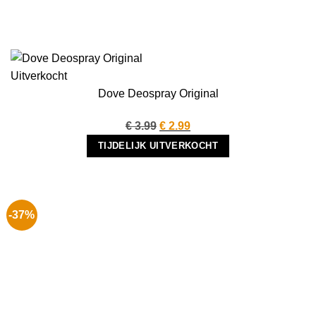
Uitverkocht
Dove Deospray Original
Oorspronkelijke
Huidige
€
3.99
€
2.99
prijs
prijs
TIJDELIJK UITVERKOCHT
was:
is:
€ 3.99.
€ 2.99.
-37%