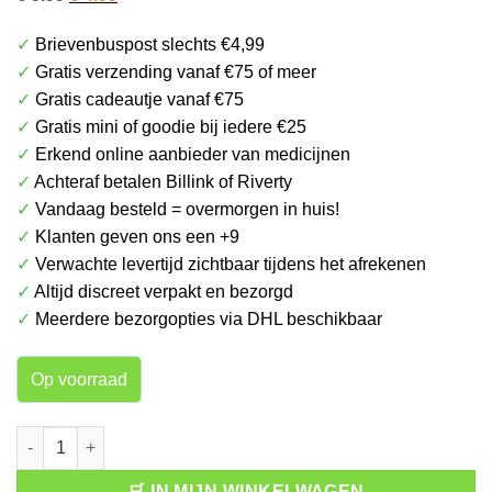
prijs
prijs
✓
Brievenbuspost slechts €4,99
was:
is:
✓
Gratis verzending vanaf €75 of meer
€ 5.99.
€ 4.99.
✓
Gratis cadeautje vanaf €75
✓
Gratis mini of goodie bij iedere €25
✓
Erkend online aanbieder van medicijnen
✓
Achteraf betalen Billink of Riverty
✓
Vandaag besteld = overmorgen in huis!
✓
Klanten geven ons een +9
✓
Verwachte levertijd zichtbaar tijdens het afrekenen
✓
Altijd discreet verpakt en bezorgd
✓
Meerdere bezorgopties via DHL beschikbaar
Op voorraad
Heno de Pravia Deospray Classic Original aantal
🛒 IN MIJN WINKELWAGEN