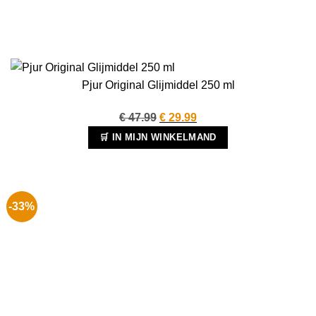
Pjur Original Glijmiddel 250 ml
Oorspronkelijke
Huidige
€
47.99
€
29.99
prijs
prijs
🛒 IN MIJN WINKELMAND
was:
is:
€ 47.99.
€ 29.99.
-33%