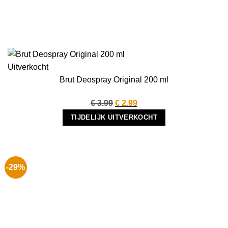
Uitverkocht
Brut Deospray Original 200 ml
Oorspronkelijke
Huidige
€
3.99
€
2.99
prijs
prijs
TIJDELIJK UITVERKOCHT
was:
is:
€ 3.99.
€ 2.99.
-29%