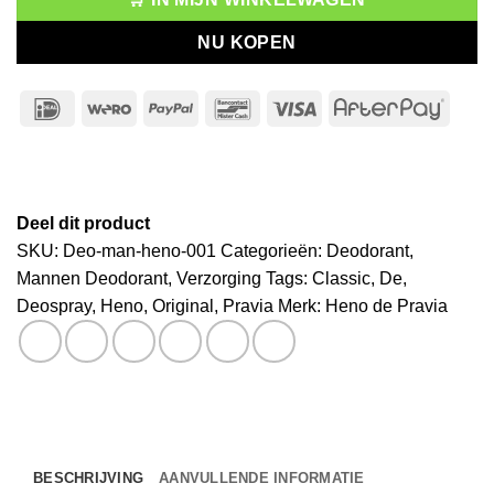
NU KOPEN
IDeal
Wero
PayPal
Bancontact
Visa
After
Deel dit product
SKU:
Deo-man-heno-001
Categorieën:
Deodorant
,
Mannen Deodorant
,
Verzorging
Tags:
Classic
,
De
,
Deospray
,
Heno
,
Original
,
Pravia
Merk:
Heno de Pravia
BESCHRIJVING
AANVULLENDE INFORMATIE