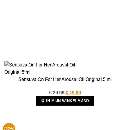
Sensuva On For Her Arousal Oil Original 5 ml
Oorspronkelijke
Huidige
€
29.99
€
19.99
prijs
prijs
🛒 IN MIJN WINKELMAND
was:
is:
€ 29.99.
€ 19.99.
-37%