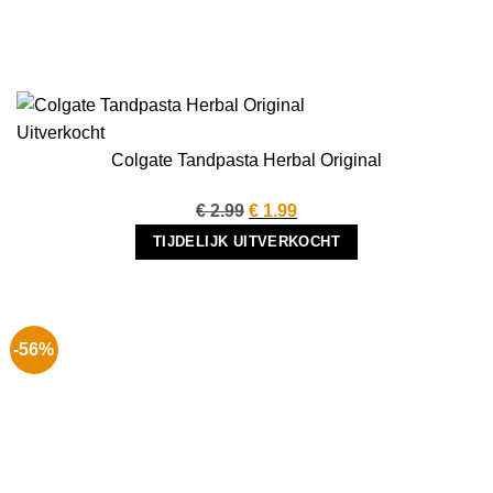
Uitverkocht
Colgate Tandpasta Herbal Original
Oorspronkelijke
Huidige
€
2.99
€
1.99
prijs
prijs
TIJDELIJK UITVERKOCHT
was:
is:
€ 2.99.
€ 1.99.
-56%