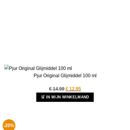
Pjur Original Glijmiddel 100 ml
Oorspronkelijke
Huidige
€
14.99
€
12.95
prijs
prijs
🛒 IN MIJN WINKELMAND
was:
is:
€ 14.99.
€ 12.95.
-20%