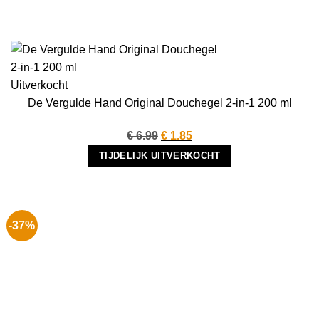
Uitverkocht
De Vergulde Hand Original Douchegel 2-in-1 200 ml
Oorspronkelijke
Huidige
€
6.99
€
1.85
prijs
prijs
TIJDELIJK UITVERKOCHT
was:
is:
€ 6.99.
€ 1.85.
-37%