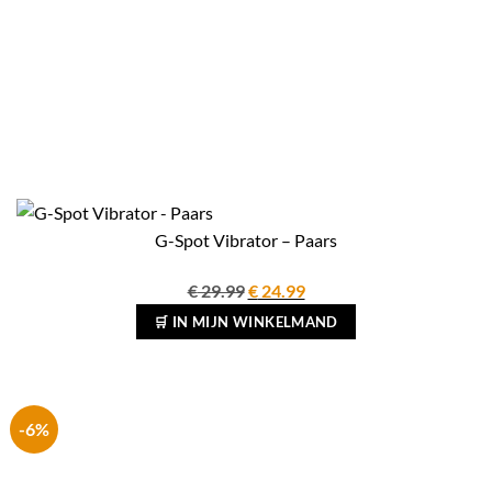
G-Spot Vibrator – Paars
Oorspronkelijke
Huidige
€
29.99
€
24.99
prijs
prijs
🛒 IN MIJN WINKELMAND
was:
is:
€ 29.99.
€ 24.99.
-6%