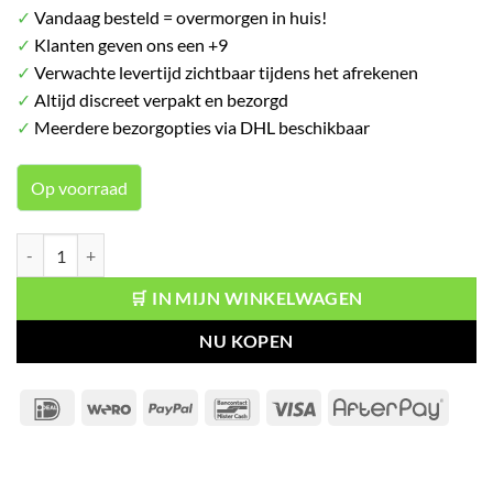
✓
Vandaag besteld = overmorgen in huis!
✓
Klanten geven ons een +9
✓
Verwachte levertijd zichtbaar tijdens het afrekenen
✓
Altijd discreet verpakt en bezorgd
✓
Meerdere bezorgopties via DHL beschikbaar
Op voorraad
Lil G-Spot Vibrator - Roze aantal
🛒 IN MIJN WINKELWAGEN
NU KOPEN
IDeal
Wero
PayPal
Bancontact
Visa
After