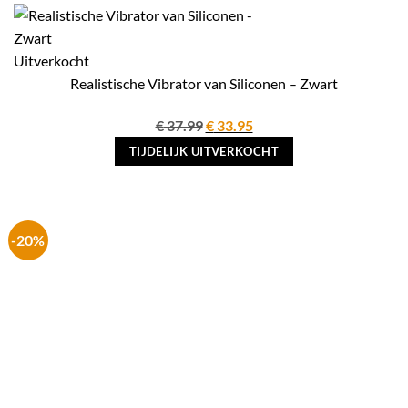
Uitverkocht
Realistische Vibrator van Siliconen – Zwart
Oorspronkelijke
Huidige
€
37.99
€
33.95
prijs
prijs
TIJDELIJK UITVERKOCHT
was:
is:
€ 37.99.
€ 33.95.
-20%