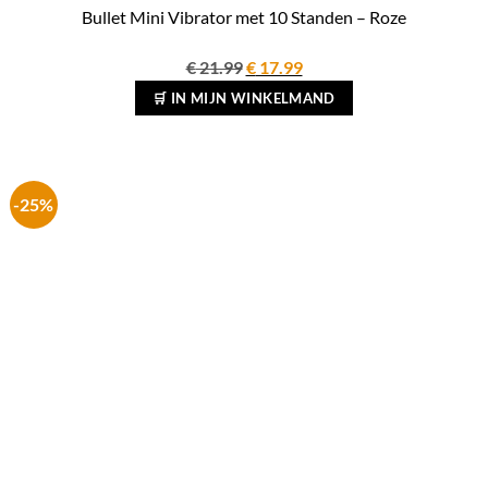
Bullet Mini Vibrator met 10 Standen – Roze
Oorspronkelijke
Huidige
€
21.99
€
17.99
prijs
prijs
🛒 IN MIJN WINKELMAND
was:
is:
€ 21.99.
€ 17.99.
-25%