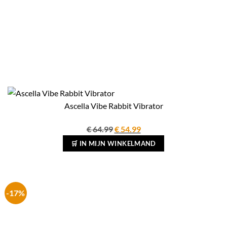
Ascella Vibe Rabbit Vibrator
Oorspronkelijke
Huidige
€
64.99
€
54.99
prijs
prijs
🛒 IN MIJN WINKELMAND
was:
is:
€ 64.99.
€ 54.99.
-17%