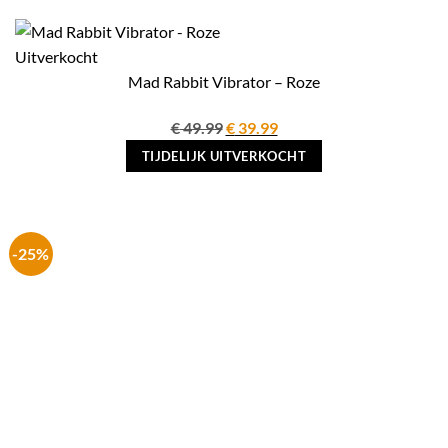
Uitverkocht
Mad Rabbit Vibrator – Roze
Oorspronkelijke
Huidige
€
49.99
€
39.99
prijs
prijs
TIJDELIJK UITVERKOCHT
was:
is:
€ 49.99.
€ 39.99.
-25%