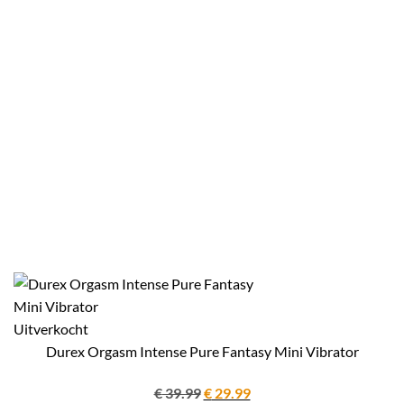
Uitverkocht
Durex Orgasm Intense Pure Fantasy Mini Vibrator
Oorspronkelijke
Huidige
€
39.99
€
29.99