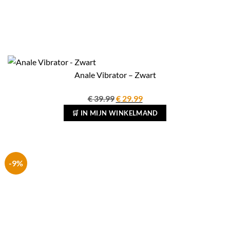
Anale Vibrator – Zwart
Oorspronkelijke
Huidige
€
39.99
€
29.99
prijs
prijs
🛒 IN MIJN WINKELMAND
was:
is:
€ 39.99.
€ 29.99.
-9%