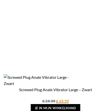
Screwed Plug Anale Vibrator Large – Zwart
Oorspronkelijke
Huidige
€
59.99
€
49.99
prijs
prijs
🛒 IN MIJN WINKELMAND