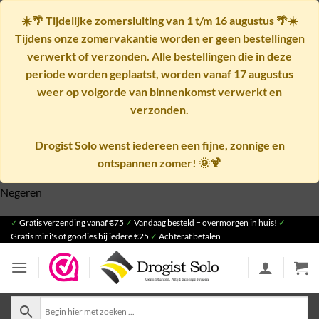
☀️🌴
Tijdelijke zomersluiting van 1 t/m 16 augustus
🌴☀️
Tijdens onze zomervakantie worden er geen bestellingen
verwerkt of verzonden. Alle bestellingen die in deze
periode worden geplaatst, worden vanaf
17 augustus
weer op volgorde van binnenkomst verwerkt en
verzonden.
Drogist Solo wenst iedereen een fijne, zonnige en
ontspannen zomer! 🌞🍹
Negeren
Ga
✓
Gratis verzending vanaf €75
✓
Vandaag besteld = overmorgen in huis!
✓
Gratis mini's of goodies bij iedere €25
✓
Achteraf betalen
naar
inhoud