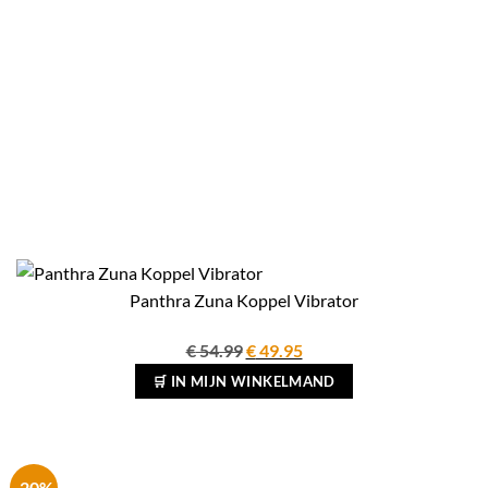
Panthra Zuna Koppel Vibrator
Oorspronkelijke
Huidige
€
54.99
€
49.95
prijs
prijs
🛒 IN MIJN WINKELMAND
was:
is:
€ 54.99.
€ 49.95.
-20%