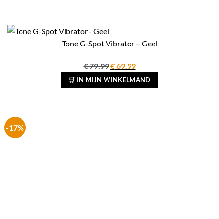
Tone G-Spot Vibrator – Geel
Oorspronkelijke
Huidige
€
79.99
€
69.99
prijs
prijs
🛒 IN MIJN WINKELMAND
was:
is:
€ 79.99.
€ 69.99.
-17%