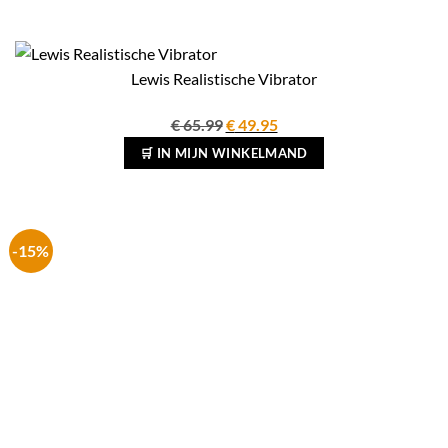
Lewis Realistische Vibrator
Oorspronkelijke
Huidige
€
65.99
€
49.95
prijs
prijs
🛒 IN MIJN WINKELMAND
was:
is:
€ 65.99.
€ 49.95.
-15%