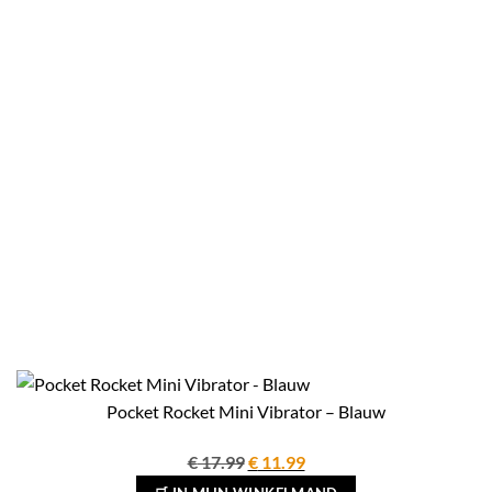
Pocket Rocket Mini Vibrator – Blauw
Oorspronkelijke
Huidige
€
17.99
€
11.99
prijs
prijs