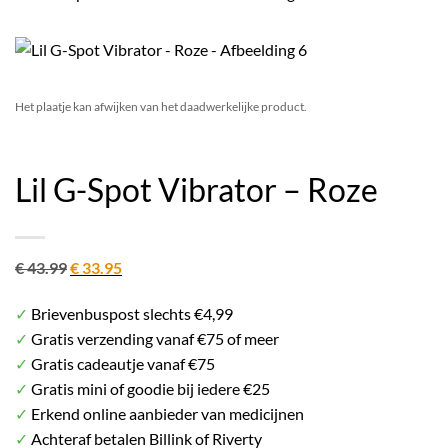
Het plaatje kan afwijken van het daadwerkelijke product.
Lil G-Spot Vibrator – Roze
Oorspronkelijke
Huidige
€
43.99
€
33.95
prijs
prijs
✓
Brievenbuspost slechts €4,99
was:
is:
✓
Gratis verzending vanaf €75 of meer
€ 43.99.
€ 33.95.
✓
Gratis cadeautje vanaf €75
✓
Gratis mini of goodie bij iedere €25
✓
Erkend online aanbieder van medicijnen
✓
Achteraf betalen Billink of Riverty