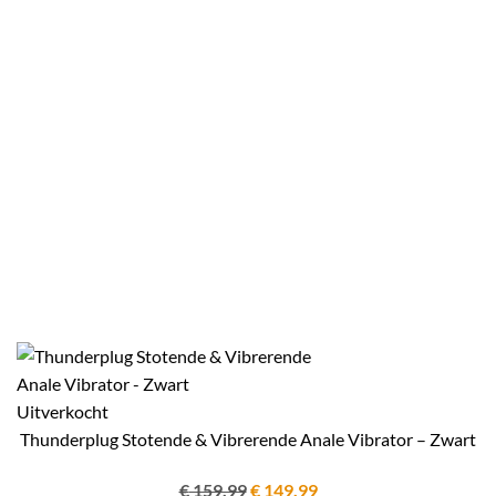
Uitverkocht
Thunderplug Stotende & Vibrerende Anale Vibrator – Zwart
Oorspronkelijke
Huidige
€
159.99
€
149.99