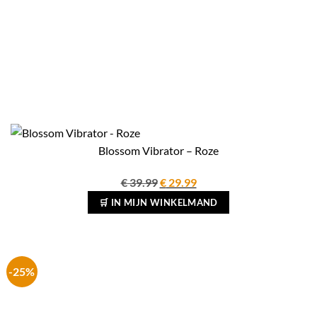
Blossom Vibrator – Roze
Oorspronkelijke
Huidige
€
39.99
€
29.99
prijs
prijs
🛒 IN MIJN WINKELMAND
was:
is:
€ 39.99.
€ 29.99.
-25%