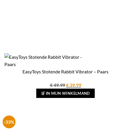
EasyToys Stotende Rabbit Vibrator – Paars
Oorspronkelijke
Huidige
€
49.99
€
39.99
prijs
prijs
🛒 IN MIJN WINKELMAND
was:
is:
€ 49.99.
€ 39.99.
-33%