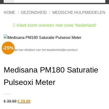
HOME
/
GEZONDHEID
/
MEDISCHE HULPMIDDELEN
Klant komt overeen met zone 'Nederland'
He
-25%
Het plaatje kan afwijken van het daadwerkelijke product.
Medisana PM180 Saturatie
Pulseoxi Meter
Oorspronkelijke
Huidige
€
39.99
€
29.99
prijs
prijs