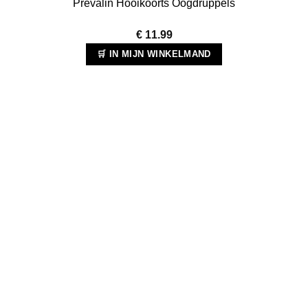
Prevalin Hooikoorts Oogdruppels
€
11.99
🛒 IN MIJN WINKELMAND