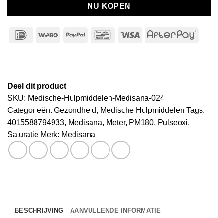
NU KOPEN
IDeal
Wero
PayPal
Bancontact
Visa
After
Deel dit product
SKU:
Medische-Hulpmiddelen-Medisana-024
Categorieën:
Gezondheid
,
Medische Hulpmiddelen
Tags:
4015588794933
,
Medisana
,
Meter
,
PM180
,
Pulseoxi
,
Saturatie
Merk:
Medisana
BESCHRIJVING
AANVULLENDE INFORMATIE