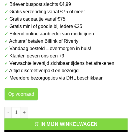
✓
Brievenbuspost slechts €4,99
was:
is:
✓
Gratis verzending vanaf €75 of meer
€ 39.99.
€ 29.99.
✓
Gratis cadeautje vanaf €75
✓
Gratis mini of goodie bij iedere €25
✓
Erkend online aanbieder van medicijnen
✓
Achteraf betalen Billink of Riverty
✓
Vandaag besteld = overmorgen in huis!
✓
Klanten geven ons een +9
✓
Verwachte levertijd zichtbaar tijdens het afrekenen
✓
Altijd discreet verpakt en bezorgd
✓
Meerdere bezorgopties via DHL beschikbaar
Op voorraad
Medisana PM180 Saturatie Pulseoxi Meter aantal
🛒 IN MIJN WINKELWAGEN