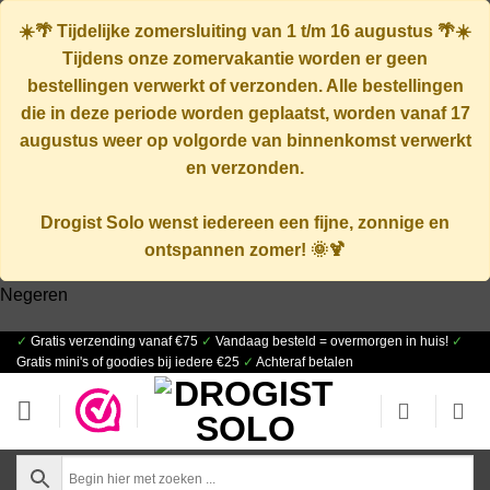
☀️🌴
Tijdelijke zomersluiting van 1 t/m 16 augustus
🌴☀️
Tijdens onze zomervakantie worden er geen
bestellingen verwerkt of verzonden. Alle bestellingen
die in deze periode worden geplaatst, worden vanaf
17
augustus
weer op volgorde van binnenkomst verwerkt
en verzonden.
Drogist Solo wenst iedereen een fijne, zonnige en
ontspannen zomer! 🌞🍹
Negeren
✓
Gratis verzending vanaf €75
✓
Vandaag besteld = overmorgen in huis!
✓
Ga
Gratis mini's of goodies bij iedere €25
✓
Achteraf betalen
naar
inhoud